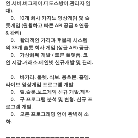
인.서버.버그제어.디도스방어.관리자 임
대).
    0.    10개 회사 카지노 영상게임 및 슬
롯게임 (원활하고 빠른 API 공급 & 연동 
& 관리)
    0.    합리적인 가격과 후불제 시스템
의 35개 슬롯 회사 게임 (싱글 API) 공급.
    0.    가상화폐 개발 / 토큰 플렛폼. 코
인 지갑.거래소.메인넷 신규개발 및 관리.
    0.    바카라. 룰렛. 식보. 용호문. 홀뎀. 
라이브 영상게임 프로그램 개발.
    0.    릴.슬롯.보드게임 신규 개발.제작
    0.    구 프로그램 분석 및 변형. 신규 프
로그램 개발.
    0.    모든 프로그래밍 언어 완벽히 소
화.
ㅡㅡㅡㅡㅡㅡㅡㅡㅡㅡㅡㅡㅡㅡㅡㅡㅡ