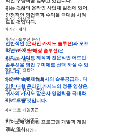
적인 구성력을 갖추고 있습니다.
이는 귀하의 온라인 사업체 발전에 있어, 
바카라 API
안정적인 영업력과 수익을 극대화 시켜
바카라 영상공급
드릴 것입니다.
바카라 제작
바카라 솔루션 분양
전반적인 (
온라인 카지노 솔루션
)과 오프
마이크로 알공급
라인 (
카지노 매장 솔루션
)은 
카지노 사이트 제작과 전문적인 어드민 
마이크로 알본사
솔루션을 영업 구미데로 선택 하실 수 있
마이크로 알판매
습니다.
다양한 슬롯게임회사의 슬롯공급과 , 다
마이크로 카지노 제작
양한 대형 온라인 카지노의 정품 영상은,
마이크로 카지노 본사
귀사의 카지노 알본사 영업력을 극대화 
마이크로 API
시켜 드릴 것입니다.
마이크로 게임공급
마이크로 영상공급
카지노에 관련된 프로그램 개발과 게임
개발 역시,
마이크로영상임대