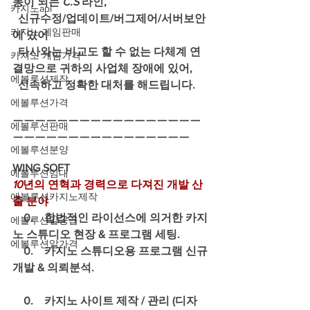
동이 되는
 C.S 
라인,
카지노api
  신규수정/업데이트/버그제어/서버보안
카지노 게임판매
에 있어
  타사와는 비교도 할 수 없는 다체계 연
카지노 게임가격
결망으로 귀하의 사업체 장애에 있어,
에볼루션제작
  신속하고 정확한 대처를 해드립니다.
에볼루션가격
ㅡㅡㅡㅡㅡㅡㅡㅡㅡㅡㅡㅡㅡㅡㅡㅡㅡ
에볼루션판매
ㅡㅡㅡㅡㅡㅡㅡㅡㅡㅡㅡㅡㅡㅡㅡㅡ
에볼루션분양
WING SOFT
에볼루션임대
10
년의 연혁과 경력으로 다져진 개발 산
에볼루션카지노제작
출 분야
    0.    합법적인 라이선스에 의거한 카지
에볼루션알공급
노 스튜디오 현장 & 프로그램 세팅.
에볼루션알가격
    0.    카지노 스튜디오용 프로그램 신규
개발 & 의뢰분석.
    0.    카지노 사이트 제작 / 관리 (디자