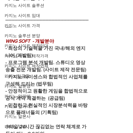
카지노 사이트 솔루션
카지노 사이트 임대
--------------------------------------------------------
카지노 사이트 가격
----
카지노 솔루션 분양
WING SOFT  - 
개발분야
카지노 사이트 제작임대
- 최상의 기술력을 가진 국내/해외 엔지
니어 (개발팀)
카지노 사이트 제작가격
- 프로그램 분석 개발팀. 스튜디오 영상
카지노 사이트 제작업체
송출 전문 개발팀. (사이트 제작 전문팀)
카지노알공급
- 카지노 라이센스와 합법적인 사업체를 
구성해 드리는 (법무팀)
카지노 알분양
- 안정적이고 원활한 게임을 합법적으로 
카지노 알판매
공식 계약 체결하는  (공급팀)
- 민첩하고 현실적인 시장분석력을 바탕
카지노 알가격
으로 플래너들의 (기획팀)
카지노 알본사
카지노 알값
365일 24
시간 끊김없는 연락 체계로 가