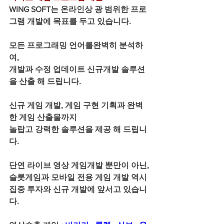
WING SOFT는 온라인상 광 범위한 프로
그램 개발에 목표를 두고 있습니다.
모든 프로그래밍 언어를완벽히 분석하
여,
개발과 수정 업데이트 신규개발 솔루션
을 산출 해 드립니다.
신규 게임 개발, 게임 구현 기획과 완벽
한 게임 산출물까지
놀랍고 강력한 솔루션을 제공 해 드립니
다.
단연 라이브 영상 게임개발 뿐만이 아닌,
슬롯게임과 모바일 전용 게임 개발 역시 
집중 투자와 신규 개발에 앞서고 있습니
다.