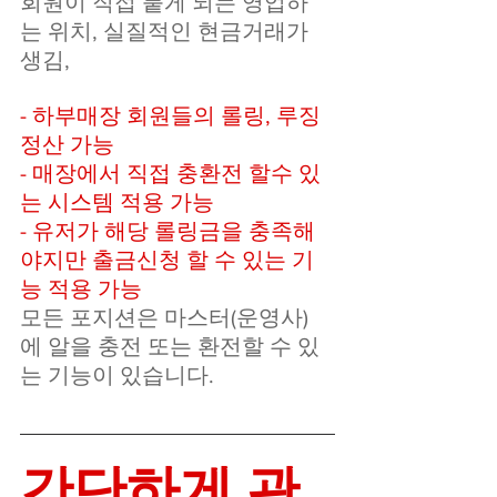
회원이 직접 붙게 되는 영업하
는 위치, 실질적인 현금거래가 
생김,
- 하부매장 회원들의 롤링, 루징
정산 가능
- 매장에서 직접 충환전 할수 있
는 시스템 적용 가능
- 유저가 해당 롤링금을 충족해
야지만 출금신청 할 수 있는 기
능 적용 가능
모든 포지션은 마스터(운영사) 
에 알을 충전 또는 환전할 수 있
는 기능이 있습니다.
간단하게 관