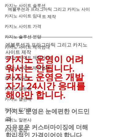
카지노 사이트 솔루션
에볼루션과 프라그마틱 그리고 카지노 사이
카지노 사이트 임대
트 제작
카지노 사이트 가격
카지노 솔루션 분양
에볼루션과 프라그마틱 그리고 카지노 
카지노 사이트 제작임대
사이트 제작
카지노 운영이 어려
카지노 사이트 제작가격
워서는 안됩니다.
카지노 사이트 제작업체
카지노 운영은 개발
카지노알공급
자가 24시간 응대를 
카지노 알분양
해야만 합니다.
카지노 알판매
카지노 알가격
카지노 운영은 눈에편한 어드민
과
카지노 알본사
자유로운 커스터마이징에 더해 
카지노 알값
합리적인 가격이어야 합니다