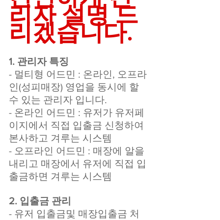
리자 설명 드
리겠습니다.
1. 관리자 특징
- 멀티형 어드민 : 온라인, 오프라
인(성피매장) 영업을 동시에 할
수 있는 관리자 입니다.
- 온라인 어드민 : 유저가 유저페
이지에서 직접 입출금 신청하여 
본사하고 겨루는 시스템
- 오프라인 어드민 : 매장에 알을 
내리고 매장에서 유저에 직접 입
출금하면 겨루는 시스템
2. 입출금 관리
- 유저 입출금및 매장입출금 처