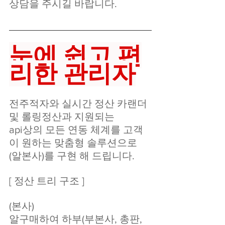
상담을 주시길 바랍니다.
눈에 쉽고 편
리한 관리자
전주적자와 실시간 정산 카랜더
및 롤링정산과 지원되는
api상의 모든 연동 체계를 고객
이 원하는 맞춤형 솔루션으로 
(알본사)를 구현 해 드립니다.
[ 정산 트리 구조 ]
(본사)
알구매하여 하부(부본사, 총판, 