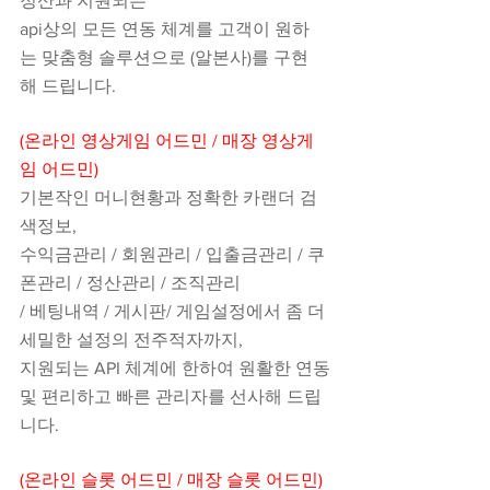
정산과 지원되는 
api상의 모든 연동 체계를 고객이 원하
는 맞춤형 솔루션으로 (알본사)를 구현 
해 드립니다.
(온라인 영상게임 어드민 / 매장 영상게
임 어드민)
기본작인 머니현황과 정확한 카랜더 검
색정보,
수익금관리 / 회원관리 / 입출금관리 / 쿠
폰관리 / 정산관리 / 조직관리 
/ 베팅내역 / 게시판/ 게임설정에서 좀 더 
세밀한 설정의 전주적자까지, 
지원되는 API 체계에 한하여 원활한 연동
및 편리하고 빠른 관리자를 선사해 드립
니다.
(온라인 슬롯 어드민 / 매장 슬롯 어드민)