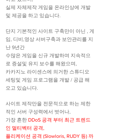
실제 자체제작 게임을 온라인상에 개발 
및 제공을 하고 있습니다.
단지 기본적인 사이트 구축만이 아닌 , 게
임, 디비,영상 서버구축과 보안관리를 지
난 9년간
수많은 게임을 신규 개발하며 지속적으
로 증설및 유지 보수를 해왔으며,
카카지노 라이센스에 의거한 스튜디오 
세팅및 게임 프로그램을 개발 / 공급 해
오고 있습니다.
사이트 제작만을 전문적으로 하는 제한
적인 서버 구성력에서 벗어나,
가장 흔한 
DDoS 공격 부터 최근 트렌드
인 멀티벡터 공격,
플리케이션 공격 (Slowloris, RUDY 등) 까