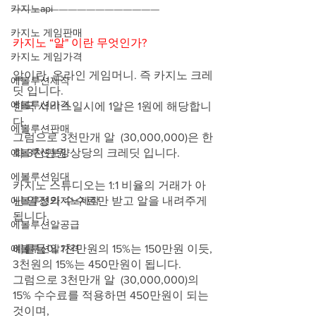
카지노api
————————————————
카지노 게임판매
카지노 “알" 이란 무엇인가?
카지노 게임가격
알이란, 온라인 게임머니. 즉 카지노 크레
에볼루션제작
딧 입니다.
에볼루션가격
한국 서비스일시에 1알은 1원에 해당합니
다.
에볼루션판매
그럼으로 3천만개 알  (30,000,000)은 한
에볼루션분양
화 3천만원 상당의 크레딧 입니다.
에볼루션임대
카지노 스튜디오는 1:1 비율의 거래가 아
에볼루션카지노제작
닌 일정의 수수료만 받고 알을 내려주게 
됩니다.
에볼루션알공급
에볼루션알가격
예를들어 1천만원의 15%는 150만원 이듯,
3천원의 15%는 450만원이 됩니다.
그럼으로 3천만개 알  (30,000,000)의 
15% 수수료를 적용하면 450만원이 되는 
것이며,