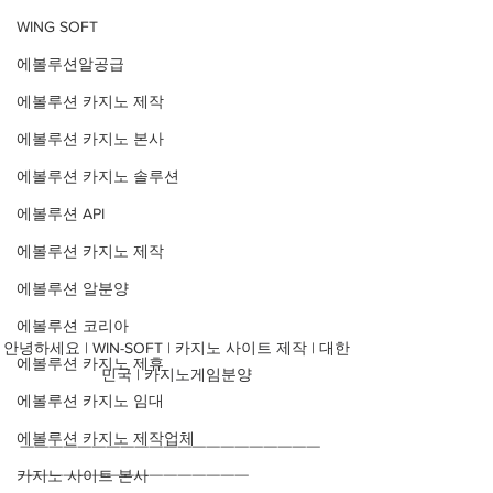
WING SOFT
에볼루션알공급
에볼루션 카지노 제작
에볼루션 카지노 본사
에볼루션 카지노 솔루션
에볼루션 API
에볼루션 카지노 제작
에볼루션 알분양
에볼루션 코리아
안녕하세요 | WIN-SOFT | 카지노 사이트 제작 | 대한
에볼루션 카지노 제휴
민국 | 카지노게임분양
에볼루션 카지노 임대
에볼루션 카지노 제작업체
—————————————————————
————————————————
카지노 사이트 본사