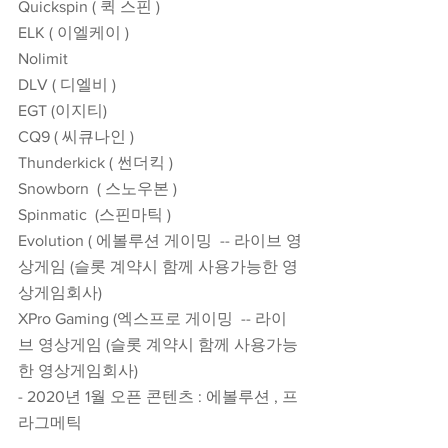
Quickspin ( 퀵 스핀 )
ELK ( 이엘케이 )
Nolimit
DLV ( 디엘비 )
EGT (이지티)
CQ9 ( 씨큐나인 )
Thunderkick ( 썬더킥 )
Snowborn  ( 스노우본 )
Spinmatic  (스핀마틱 )
Evolution ( 에볼루션 게이밍  -- 라이브 영
상게임 (슬롯 계약시 함께 사용가능한 영
상게임회사)
XPro Gaming (엑스프로 게이밍  -- 라이
브 영상게임 (슬롯 계약시 함께 사용가능
한 영상게임회사)
- 2020년 1월 오픈 콘텐츠 : 에볼루션 , 프
라그메틱