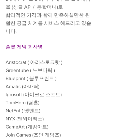
을 (싱글 API /  통합머니)로
합리적인 가격과 함께 만족하실만한 원
활한 공급 체계를 서비스 해드리고 있습
니다.
슬롯 게임 회사명
Aristocrat ( 아리스토크랏 )
Greentube ( 노보마틱 )
Blueprint ( 블루프린트 )
Amatic (아마틱)
Igrosoft (아이크로 스프트)
TomHorn (탐혼)
NetEnt ( 넷엔트)
NYX (엔와이엑스)
GameArt (게임아트)
Join Games (조인 게임즈)