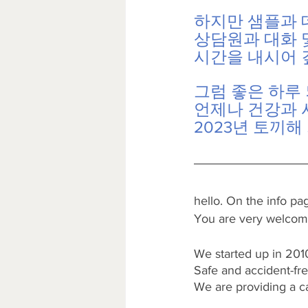
하지만 샘플과 
상담원과 대화 
시간을 내시어 
그럼 좋은 하루
언제나 건강과 
2023년 토끼해
hello. On the info pag
You are very welcome
We started up in 201
Safe and accident-fre
We are providing a ca