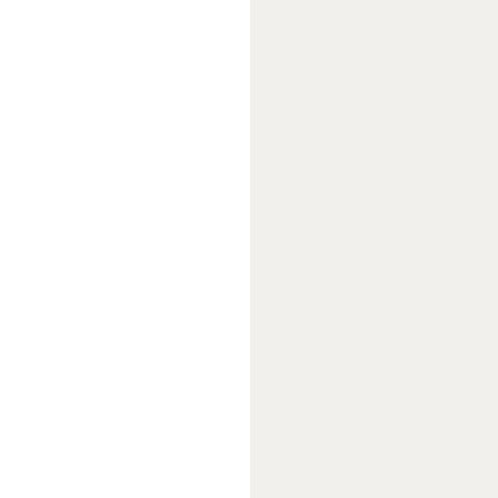
본사
마이크로 알판매