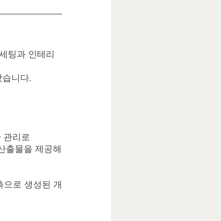
비 세팅과 인테리
왔습니다.
 관리로 
 산출물을 제공해
추측으로 생성된 개