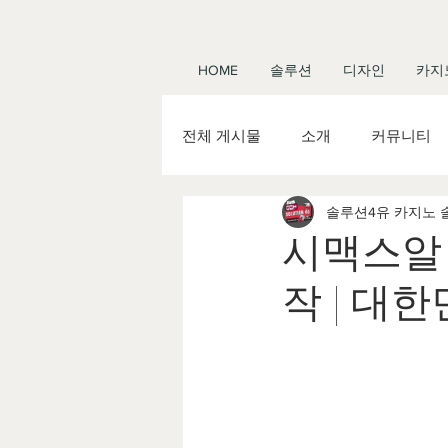
HOME
솔루션
디자인
카지
전체 게시물
소개
커뮤니티
솔루션4유 카지노 
카지노 제작
카지노 사이트 
시맥스알 
작 | 대
슬롯 알본사
슬롯 알분양
에볼루션알공급
바카라솔루