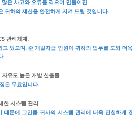
숫하게 많은 사고와 오류를 겪으며 만들어진
은 귀하의 재산을 안전하게 지켜 드릴 것입니다. 
 CS 관리체계.
다.
서 자유도 높은 개발 산출물
이징은 무료입니다.
섬세한 시스템 관리