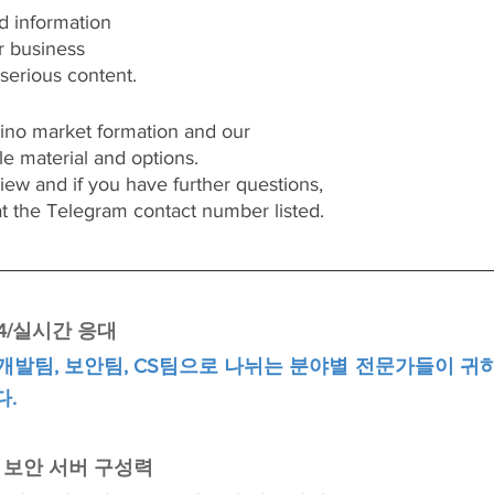
d information
r business
 serious content.
ino market formation and our
le material and options.
iew and if you have further questions,
at the Telegram contact number listed.
24/실시간 응대
다.
철벽 보안 서버 구성력