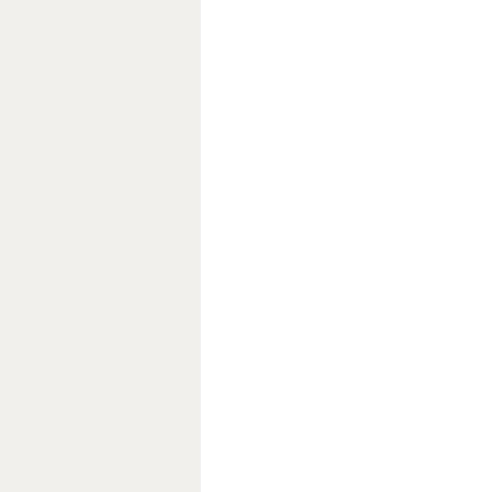
바카라 영상공급
바카라 제
마이크로 카지노 제작
마이크