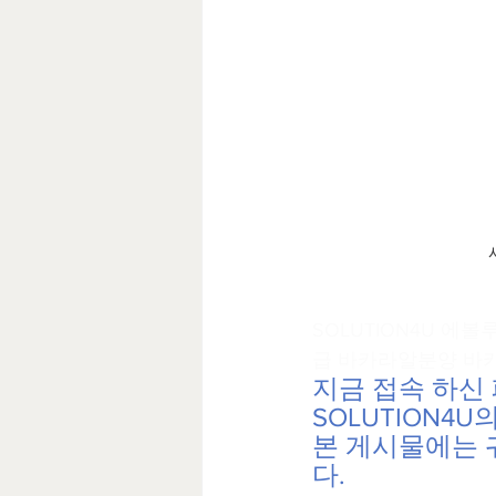
SOLUTION4U
급 바카라알분양 바
지금 접속 하신
SOLUTION4
본 게시물에는 
다. 