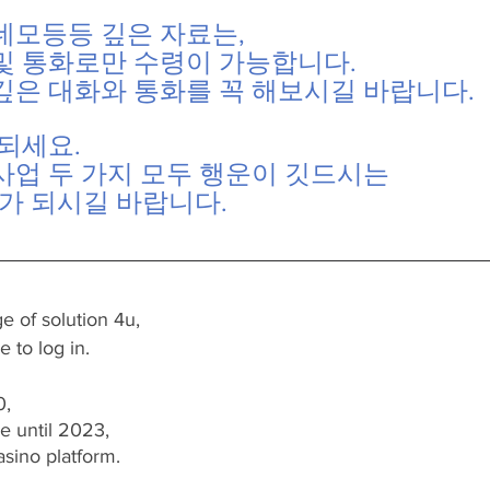
데모등등 깊은 자료는,
및 통화로만 수령이 가능합니다.
깊은 대화와 통화를 꼭 해보시길 바랍니다.
 되세요.
사업 두 가지 모두 행운이 깃드시는
 가 되시길 바랍니다.
e of solution 4u,
 to log in.
0,
e until 2023,
sino platform.