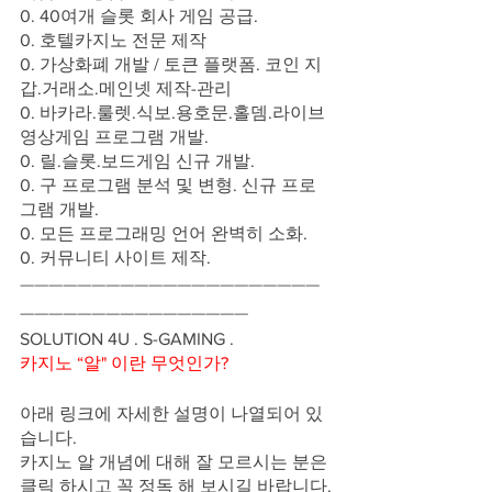
0. 40여개 슬롯 회사 게임 공급.
0. 호텔카지노 전문 제작
0. 가상화폐 개발 / 토큰 플랫폼. 코인 지
갑.거래소.메인넷 제작-관리
0. 바카라.룰렛.식보.용호문.홀뎀.라이브 
영상게임 프로그램 개발.
0. 릴.슬롯.보드게임 신규 개발.
0. 구 프로그램 분석 및 변형. 신규 프로
그램 개발.
0. 모든 프로그래밍 언어 완벽히 소화.
0. 커뮤니티 사이트 제작.
—————————————————————
————————————————
SOLUTION 4U . S-GAMING .
카지노 “알" 이란 무엇인가?
아래 링크에 자세한 설명이 나열되어 있
습니다.
카지노 알 개념에 대해 잘 모르시는 분은 
클릭 하시고 꼭 정독 해 보시길 바랍니다.