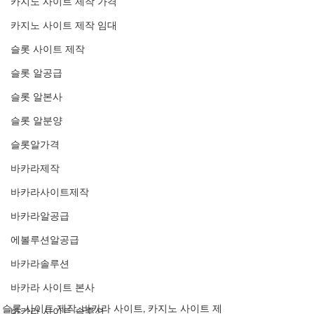
카지노 사이트 제작 가격
카지노 사이트 제작 임대
슬롯 사이트 제작
슬롯 알공급
슬롯 알본사
슬롯 알분양
슬롯알가격
바카라제작
바카라사이트제작
바카라알공급
에볼루션알공급
바카라솔루션
바카라 사이트 본사
슬롯 사이트 제작, 바카라 사이트, 카지노 사이트 제
바카라 사이트 솔루션