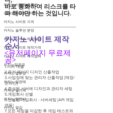
카지노 사이트 솔루션
바로 통화하여 리스크를 타
파 해야만 하는 것입니다.
카지노 사이트 임대
카지노 사이트 가격
카지노 솔루션 분양
카지노 사이트 제작 
카지노 사이트 제작임대
순서
카지노 사이트 제작가격
<유저페이지 무료제
카지노 사이트 제작업체
공>
카지노알공급
1.서버 개설
2.유져 페이지 디자인 산출작업
카지노 알분양
3.사업장에 맞는 관리자 산출작업 [매장/
카지노 알판매
온라인]
4.증설된 서버에 디자인과 관리자 세팅
카지노 알가격
5.게임회사 선별
카지노 알본사
6.선별된 게임회사 - 서버세팅 [API 게임
연동]
카지노 알값
7.모든 세팅을 마감한 후 게임 테스트와 