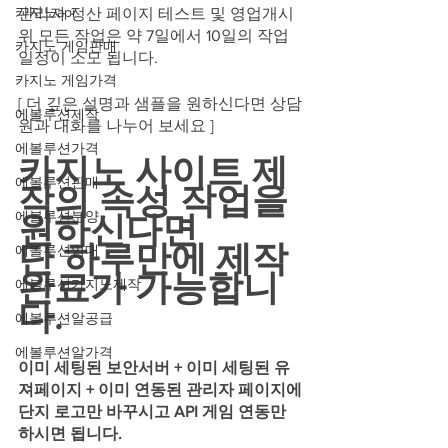
카지노api
관리자 정산 페이지 테스트 및 영업개시
위 모든 작업은 약 7일에서 10일의 작업
카지노 게임판매
일정이 소모 됩니다.
카지노 게임가격
[ 더 깊은 설명과 샘플을 원하신다면 상담
에볼루션제작
원과 대화를 나누어 보세요 ]
에볼루션가격
카지노 사이트 제
에볼루션판매
작의 속성 작업을 
에볼루션분양
원하신다면
단 하루만에 제작 
에볼루션임대
완료가 가능합니
에볼루션카지노제작
다.
에볼루션알공급
에볼루션알가격
이미 세팅된 보안서버 + 이미 세팅된 유
져페이지 + 이미 연동된 관리자 페이지에
단지 로고만 바꾸시고 API 게임 연동만 
하시면 됩니다.