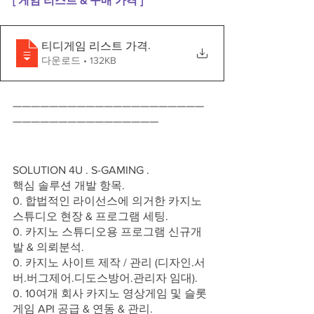
[ 게임 리스트 & 구매 가격 ]
.
티디게임 리스트 가격
다운로드 • 132KB
—————————————————————
————————————————
SOLUTION 4U . S-GAMING .
핵심 솔루션 개발 항목.
0. 합법적인 라이선스에 의거한 카지노 
스튜디오 현장 & 프로그램 세팅.
0. 카지노 스튜디오용 프로그램 신규개
발 & 의뢰분석.
0. 카지노 사이트 제작 / 관리 (디자인.서
버.버그제어.디도스방어.관리자 임대).
0. 10여개 회사 카지노 영상게임 및 슬롯
게임 API 공급 & 연동 & 관리.