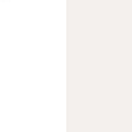
본사
마이크로 알판매