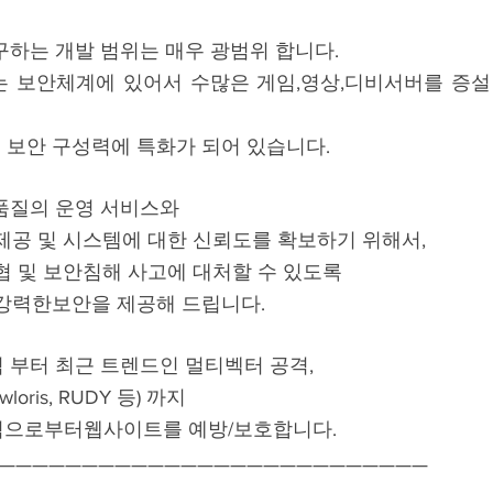
 추구하는 개발 범위는 매우 광범위 합니다.
는 보안체계에 있어서 수많은 게임,영상,디비서버를 증설
보안 구성력에 특화가 되어 있습니다.
 고품질의 운영 서비스와
제공 및 시스템에 대한 신뢰도를 확보하기 위해서,
협 및 보안침해 사고에 대처할 수 있도록
강력한보안을 제공해 드립니다.
격 부터 최근 트렌드인 멀티벡터 공격,
oris, RUDY 등) 까지
공격으로부터웹사이트를 예방/보호합니다.
——————————————————————————