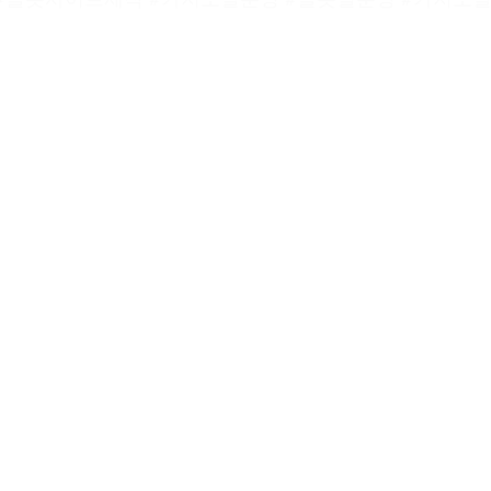
작
바카라 솔루션 분양
마이크로 알공급
마이크로 알
로 카지노 본사
마이크로 API