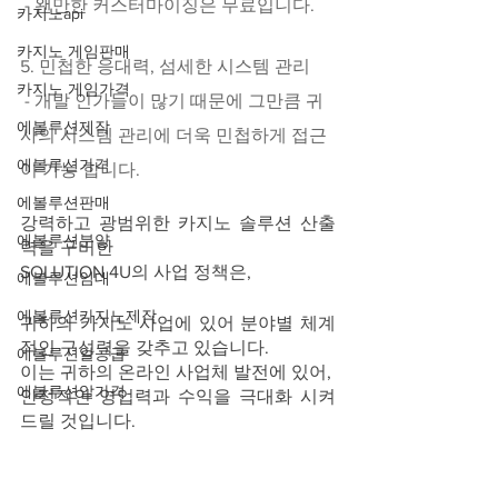
 - 왠만한 커스터마이징은 무료입니다.
카지노api
카지노 게임판매
5. 민첩한 응대력, 섬세한 시스템 관리
카지노 게임가격
 - 개발 인가들이 많기 때문에 그만큼 귀
에볼루션제작
사의 시스템 관리에 더욱 민첩하게 접근
에볼루션가격
이 가능 합니다.
에볼루션판매
강력하고 광범위한 카지노 솔루션 산출
에볼루션분양
력을 구비한 
SOLUTION 4U의 사업 정책은,
에볼루션임대
에볼루션카지노제작
귀하의 카지노 사업에 있어 분야별 체계
적인 구성력을 갖추고 있습니다.
에볼루션알공급
이는 귀하의 온라인 사업체 발전에 있어, 
에볼루션알가격
안정적인 영업력과 수익을 극대화 시켜
드릴 것입니다.