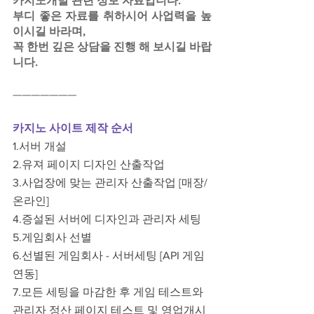
카지노개발 관련 정보 자료입니다.
부디 좋은 자료를 취하시어 사업력을 높
이시길 바라며,
꼭 한번 깊은 상담을 진행 해 보시길 바랍
니다.
———————
카지노 사이트 제작 순서
1.서버 개설
2.유져 페이지 디자인 산출작업 
3.사업장에 맞는 관리자 산출작업 [매장/
온라인]
4.증설된 서버에 디자인과 관리자 세팅 
5.게임회사 선별
6.선별된 게임회사 - 서버세팅 [API 게임
연동] 
7.모든 세팅을 마감한 후 게임 테스트와 
관리자 정산 페이지 테스트 및 영업개시