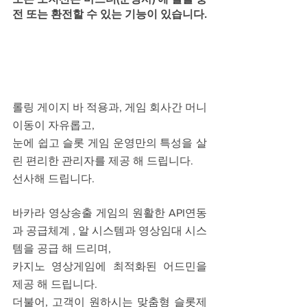
전 또는 환전할 수 있는 기능이 있습니다.
롤링 게이지 바 적용과, 게임 회사간 머니
이동이 자유롭고,
눈에 쉽고 슬롯 게임 운영만의 특성을 살
린 편리한 관리자를 제공 해 드립니다.
선사해 드립니다.
바카라 영상송출 게임의 원활한 API연동
과 공급체계 , 알 시스템과 영상임대 시스
템을 공급 해 드리며,
카지노 영상게임에 최적화된 어드민을 
제공 해 드립니다.
더불어, 고객이 원하시는 맞춤형 슬롯제