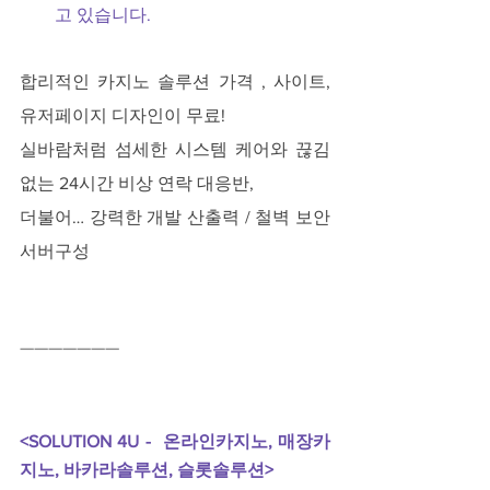
고 있습니다.
합리적인 카지노 솔루션 가격 , 사이트, 
유저페이지 디자인이 무료!
실바람처럼 섬세한 시스템 케어와 끊김
없는 24시간 비상 연락 대응반,
더불어… 강력한 개발 산출력 / 철벽 보안 
서버구성 
———————
<SOLUTION 4U -  온라인카지노, 매장카
지노, 바카라솔루션, 슬롯솔루션>