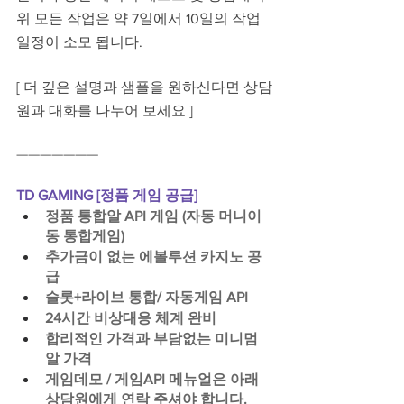
위 모든 작업은 약 7일에서 10일의 작업
일정이 소모 됩니다.
[ 더 깊은 설명과 샘플을 원하신다면 상담
원과 대화를 나누어 보세요 ]
———————
TD GAMING [정품 게임 공급]
정품 통합알 API 게임 (자동 머니이
동 통합게임)
추가금이 없는 에볼루션 카지노 공
급
슬롯+라이브 통합/ 자동게임 API
24시간 비상대응 체계 완비
합리적인 가격과 부담없는 미니멈 
알 가격
게임데모 / 게임API 메뉴얼은 아래 
상담원에게 연락 주셔야 합니다.