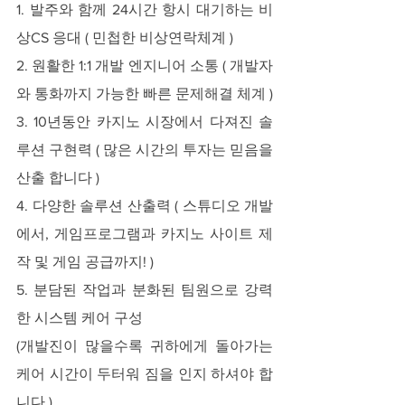
1. 발주와 함께 24시간 항시 대기하는 비
상CS 응대 ( 민첩한 비상연락체계 )
2. 원활한 1:1 개발 엔지니어 소통 ( 개발자
와 통화까지 가능한 빠른 문제해결 체계 )
3. 10년동안 카지노 시장에서 다져진 솔
루션 구현력 ( 많은 시간의 투자는 믿음을 
산출 합니다 )
4. 다양한 솔루션 산출력 ( 스튜디오 개발
에서, 게임프로그램과 카지노 사이트 제
작 및 게임 공급까지! )
5. 분담된 작업과 분화된 팀원으로 강력
한 시스템 케어 구성
(개발진이 많을수록 귀하에게 돌아가는 
케어 시간이 두터워 짐을 인지 하셔야 합
니다 )