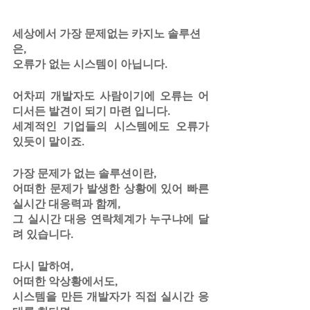
세상에서 가장 문제없는 카지노 솔루션
은,
오류가 없는 시스템이 아닙니다.
어차피 개발자도 사람이기에 오류는 어
디서든 발견이 되기 마련 입니다.
세계적인 기업들의 시스템에도 오류가 
있듯이 말이죠.
가장 문제가 없는 솔루션이란,
어떠한 문제가 발생한 상황에 있어 빠른 
실시간 대응력과 함께,
그 실시간 대응 연락체계가 누구냐에 달
려 있습니다.
다시 말하여,
어떠한 악상황에서도,
시스템을 만든 개발자가 직접 실시간 응