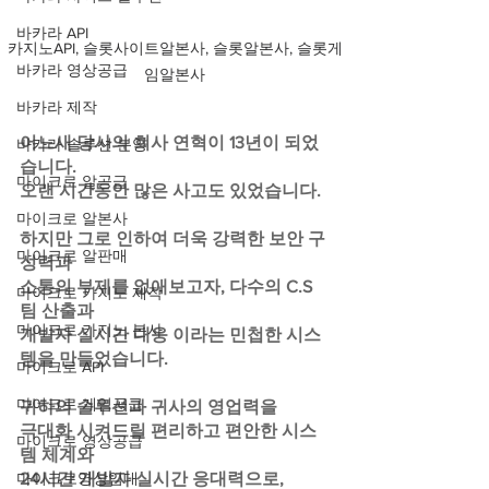
바카라 API
카지노API, 슬롯사이트알본사, 슬롯알본사, 슬롯게
바카라 영상공급
임알본사
바카라 제작
어느새 당사의 회사 연혁이 13년이 되었
바카라 솔루션 분양
습니다.
마이크로 알공급
오랜 시간동안 많은 사고도 있었습니다.
마이크로 알본사
하지만 그로 인하여 더욱 강력한 보안 구
마이크로 알판매
성력과
소통의 부제를 없애보고자, 다수의 C.S
마이크로 카지노 제작
팀 산출과
마이크로 카지노 본사
개발자 실시간 대응 이라는 민첩한 시스
템을 만들었습니다.
마이크로 API
마이크로 게임공급
귀하의 솔루션과 귀사의 영업력을
극대화 시켜드릴 편리하고 편안한 시스
마이크로 영상공급
템 체계와
24시간 개발자 실시간 응대력으로,
마이크로영상임대