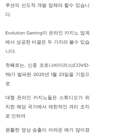
루션의 선도적 개발 업체라 할수 있습니
다.
Evolution Gaming이 온라인 카지노 업계
에서 성공한 비결은 두 가지라 볼수 있습
니다.
첫째로는, 신종 코로나바이러스(COVID-
19)가 발파된 2020년 1월 23일을 기점으
로
대형 온라인 카지노들은 스튜디오가 위
치한 해당 국가에서 제한적인 격리 조치
로 인하여
원활한 영상 송출이 어려운 예가 많아졌