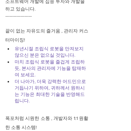
소프트웨어 개발에 집중 투자와 개발을 
하고 있습니다.
———————
끝이 없는 자유도의 즐거움 , 관리자 커스
터마이징!
유년시절 조립식 로봇을 만져보지 
않으신 분은 없으실 것입니다. 
마치 조립식 로봇을 즐겁게 조립하
듯, 본사의 관리자에 기능을 탑재하
여 보세요.
더 나아가, 더욱 강력한 어드민으로 
거듭나기 위하여, 귀하께서 원하시
는 기능은 최대한 기술을 반영해드
립니다.
폭포처럼 시원한 소통 , 개발자와 1:1 원활
한 소통 시스템!