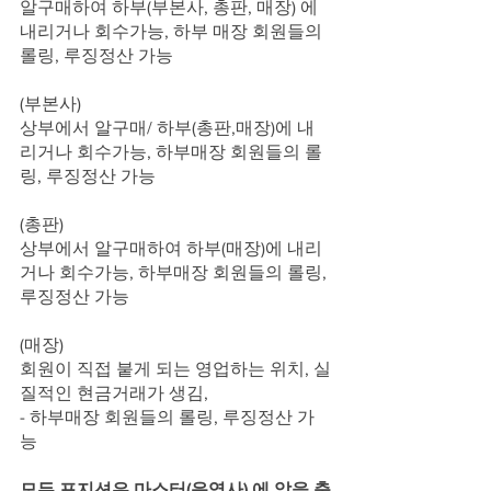
알구매하여 하부(부본사, 총판, 매장) 에 
내리거나 회수가능, 하부 매장 회원들의 
롤링, 루징정산 가능
(부본사)
상부에서 알구매/ 하부(총판,매장)에 내
리거나 회수가능, 하부매장 회원들의 롤
링, 루징정산 가능
(총판)
상부에서 알구매하여 하부(매장)에 내리
거나 회수가능, 하부매장 회원들의 롤링, 
루징정산 가능
(매장)
회원이 직접 붙게 되는 영업하는 위치, 실
질적인 현금거래가 생김, 
- 하부매장 회원들의 롤링, 루징정산 가
능
모든 포지션은 마스터(운영사) 에 알을 충