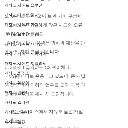
카지노 사이트 솔루션
카지노 사이트 임대
2. 13년 노하우 - 철벽 보안 서버 구성력
카지노 사이트 가격
 - 2010년부터 숫하게 많은 사고와 오류
를 겪으며 만들어진 
카지노 솔루션 분양
 강력한 보안 구성력은 귀하의 재산을 안
카지노 사이트 제작임대
전하게 지켜 드릴 것입니다. 
카지노 사이트 제작가격
카지노 사이트 제작업체
3. 365/24 끊김없는 CS 관리체계.
카지노알공급
 - CS팀이 따로 운용되고 있으며, 준 개발
카지노 알분양
자급 인원이 귀하의 업무를 도와 더욱 더 
카지노 알판매
원활한 운영을 제시 해 드릴겁니다.
카지노 알가격
4. 모든 디바이스에서 자유도 높은 개발 
카지노 알본사
산출물
카지노 알값