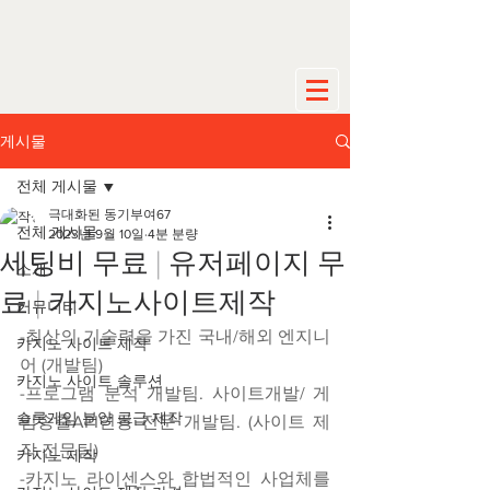
게시물
전체 게시물
극대화된 동기부여67
전체 게시물
2023년 9월 10일
4분 분량
세팅비 무료 | 유저페이지 무
소개
료 | 카지노사이트제작
커뮤니티
-최상의 기술력을 가진 국내/해외 엔지니
카지노 사이트 제작
어 (개발팀)
카지노 사이트 솔루션
-프로그램 분석 개발팀. 사이트개발/ 게
슬롯게임 분양 공급 제작
임송출API연동 전문 개발팀. (사이트 제
작 전문팀)
카지노 제작
-카지노 라이센스와 합법적인 사업체를 