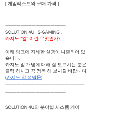
[ 게임리스트와 구매 가격 ]
—————————————————————
————————————————
SOLUTION 4U . S-GAMING .
카지노 “알" 이란 무엇인가?
아래 링크에 자세한 설명이 나열되어 있
습니다.
카지노 알 개념에 대해 잘 모르시는 분은 
클릭 하시고 꼭 정독 해 보시길 바랍니다.
(
카지노 알 설명문
)
—————————————————————
————————————————
SOLUTION 4U의 분야별 시스템 케어