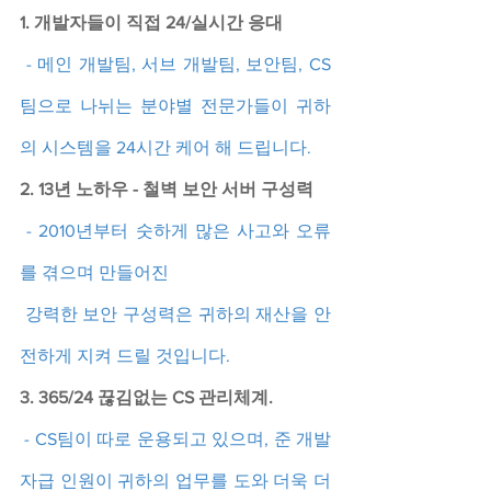
1. 개발자들이 직접 24/실시간 응대
 - 메인 개발팀, 서브 개발팀, 보안팀, CS
팀으로 나뉘는 분야별 전문가들이 귀하
의 시스템을 24시간 케어 해 드립니다.
2. 13년 노하우 - 철벽 보안 서버 구성력
 - 2010년부터 숫하게 많은 사고와 오류
를 겪으며 만들어진
 강력한 보안 구성력은 귀하의 재산을 안
전하게 지켜 드릴 것입니다. 
3. 365/24 끊김없는 CS 관리체계.
 - CS팀이 따로 운용되고 있으며, 준 개발
자급 인원이 귀하의 업무를 도와 더욱 더 