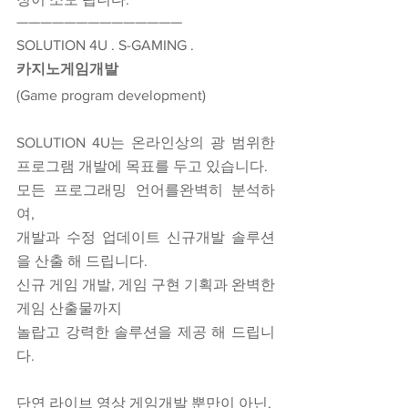
——————————————   
SOLUTION 4U . S-GAMING .
카지노게임개발
(Game program development)
SOLUTION 4U는 온라인상의 광 범위한 
프로그램 개발에 목표를 두고 있습니다.
모든 프로그래밍 언어를완벽히 분석하
여,
개발과 수정 업데이트 신규개발 솔루션
을 산출 해 드립니다.
신규 게임 개발, 게임 구현 기획과 완벽한 
게임 산출물까지
놀랍고 강력한 솔루션을 제공 해 드립니
다.
단연 라이브 영상 게임개발 뿐만이 아닌,