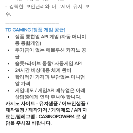
- 강력한 보안관리와 버그제어 유지 보
수.
——————————————
TD GAMING [정품 게임 공급]
정품 통합알 API 게임 (자동 머니이
동 통합게임)
추가금이 없는 에볼루션 카지노 공
급
슬롯+라이브 통합/ 자동게임 API
24시간 비상대응 체계 완비
합리적인 가격과 부담없는 미니멈 
알 가격
게임데모 / 게임API 메뉴얼은 아래 
상담원에게 연락 주셔야 합니다.
카지노 사이트 - 유져샘플 / 어드민샘플 / 
제작일정 / 제작가격 / 게임데모 / API 자
료는,텔레그램 : CASINOPOWER4 로 상
담을 주시길 바랍니다.