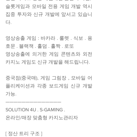
슬롯게임과 모바일 전용 게임 개발 역시 
집중 투자와 신규 개발에 앞서고 있습니
다.
영상송출 게임 : 바카라 . 룰렛 . 식보 . 용
호문 . 블랙잭 . 홀덤 . 홀짝 . 로또
영상송출에 의거한 게임 콘텐츠와 외전 
카지노 게임도 신규 개발을 해드립니다.
중국점(중국매), 게임 그림장 , 모바일 어
플리케이션과 각종 보드게임 신규 개발 
가능.
——————————————   
SOLUTION 4U . S-GAMING .
온라인/매장 맞춤형 카지노관리자
[ 정산 트리 구조 ] 