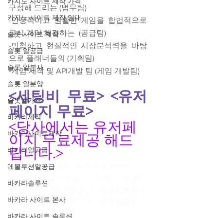
카지노 사이트 제작 가격
구성해 드리는 (법무팀)
카지노 사이트 제작 임대
-안정적이고 원활한 게임을 합법적으로 
공식 계약 체결하는  (공급팀)
슬롯 사이트 제작
-민첩하고 현실적인 시장분석력을 바탕
슬롯 알공급
으로 플래너들의 (기획팀)
슬롯 알본사
-게임 제작 및 API개발 팀 (게임 개발팀)
슬롯 알분양
<세팅비 무료> <유저
슬롯알가격
페이지 무료>
바카라제작
<당사에서는 유저페
바카라사이트제작
이지 무료제공 해드
립니다.>
바카라알공급
#슬롯머신솔루션
#온라인슬롯제작
에볼루션알공급
#solution4u
#카지노사이트제작
#슬롯
바카라솔루션
사이트제작
#슬롯알공급
#슬롯알분양
#
바카라 사이트 본사
슬롯알판매
#슬롯알가격
#슬롯알본사
바카라 사이트 솔루션