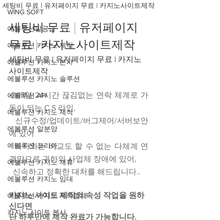
세팅비 무료 | 유저페이지 무료 | 카지노사이트제작
WING SOFT
세팅비 무료 | 유저페이지 
에볼루션알공급
무료 | 카지노사이트제작
에볼루션 카지노 제작
세팅비 무료 | 유저페이지 무료 | 카지노
에볼루션 카지노 본사
사이트제작
에볼루션 카지노 솔루션
-365일 24시간 끊김없는 연락 체계로 가
에볼루션 API
동이 되는 C.S 라인,
에볼루션 카지노 제작
  신규수정/업데이트/버그제어/서버보안
에볼루션 알분양
에 있어
에볼루션 코리아
  타사와는 비교도 할 수 없는 다체계 연
결망으로 귀하의 사업체 장애에 있어,
에볼루션 카지노 제휴
  신속하고 정확한 대처를 해드립니다..
에볼루션 카지노 임대
카지노 사이트 제작의 속성 작업을 원하
에볼루션 카지노 제작업체
신다면
카지노 사이트 본사
단 하루만에 제작 완료가 가능합니다.