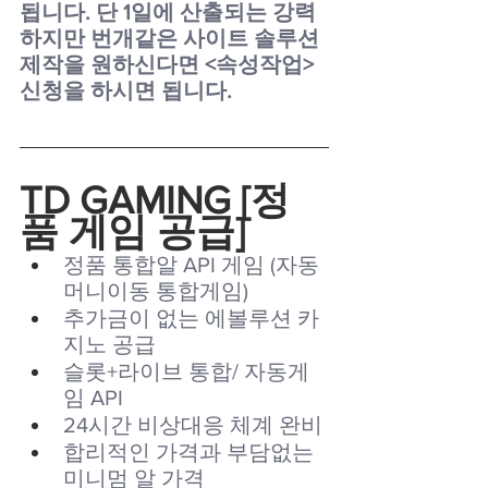
됩니다. 단 1일에 산출되는 강력
하지만 번개같은 사이트 솔루션 
제작을 원하신다면 <속성작업> 
신청을 하시면 됩니다.
TD GAMING [정
품 게임 공급]
정품 통합알 API 게임 (자동 
머니이동 통합게임)
추가금이 없는 에볼루션 카
지노 공급
슬롯+라이브 통합/ 자동게
임 API
24시간 비상대응 체계 완비
합리적인 가격과 부담없는 
미니멈 알 가격