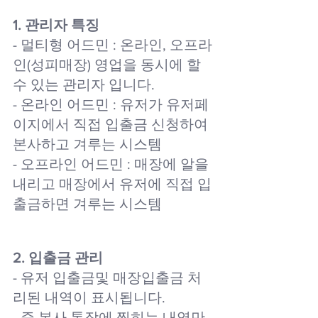
1. 관리자 특징
- 멀티형 어드민 : 온라인, 오프라
인(성피매장) 영업을 동시에 할
수 있는 관리자 입니다.
- 온라인 어드민 : 유저가 유저페
이지에서 직접 입출금 신청하여 
본사하고 겨루는 시스템
- 오프라인 어드민 : 매장에 알을 
내리고 매장에서 유저에 직접 입
출금하면 겨루는 시스템
2. 입출금 관리
- 유저 입출금및 매장입출금 처
리된 내역이 표시됩니다.
- 즉 본사 통장에 찍히는 내역만 