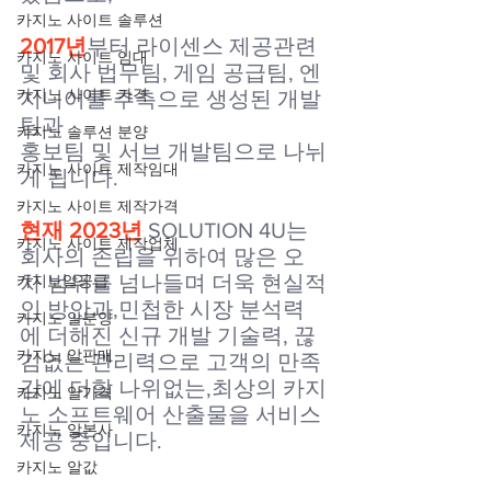
카지노 사이트 솔루션
2017년
부터 라이센스 제공관련 
카지노 사이트 임대
및 회사 법무팀, 게임 공급팀, 엔
카지노 사이트 가격
지니어를 추측으로 생성된 개발
팀과
카지노 솔루션 분양
홍보팀 및 서브 개발팀으로 나뉘
카지노 사이트 제작임대
게 됩니다.
카지노 사이트 제작가격
현재 2023년
 SOLUTION 4U는 
카지노 사이트 제작업체
회사의 존립을 위하여 많은 오
차 범위를 넘나들며 더욱 현실적
카지노알공급
인 방안과,민첩한 시장 분석력
카지노 알분양
에 더해진 신규 개발 기술력, 끊
카지노 알판매
김없는 관리력으로 고객의 만족
감에 더할 나위없는,최상의 카지
카지노 알가격
노 소프트웨어 산출물을 서비스 
카지노 알본사
제공 중입니다.
카지노 알값