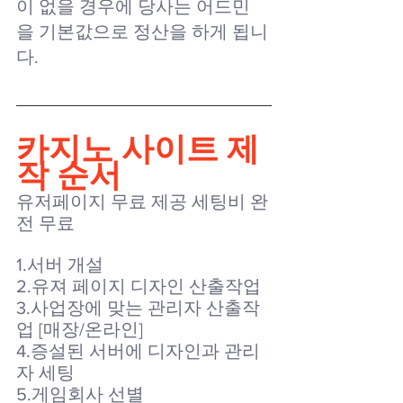
이 없을 경우에 당사는 어드민
을 기본값으로 정산을 하게 됩니
다.
카지노 사이트 제
작 순서
유저페이지 무료 제공 세팅비 완
전 무료
1.서버 개설
2.유져 페이지 디자인 산출작업
3.사업장에 맞는 관리자 산출작
업 [매장/온라인]
4.증설된 서버에 디자인과 관리
자 세팅
5.게임회사 선별