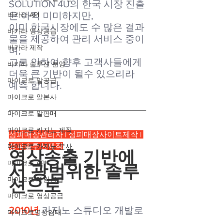
SOLUTION 4U의 한국 시장 진출
은 아직 미미하지만,
바카라 API
이미 한국시장에도 수 많은 결과
바카라 영상공급
물을 제공하여 관리 서비스 중이
바카라 제작
며,
​그로 인하여 향후 고객사들에게 
바카라 솔루션 분양
더욱 큰 기반이 될수 있으리라 
마이크로 알공급
예측 합니다.
마이크로 알본사
마이크로 알판매
마이크로 카지노 제작
성피매장관리자 | 성피매장사이트제작 | 
성피솔루션제작
마이크로 카지노 본사
​영상송출 기반에
마이크로 API
서 광범위한 솔루
마이크로 게임공급
션으로
마이크로 영상공급
2010년 
카지노 스튜디오 개발로 
마이크로영상임대