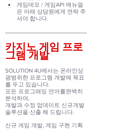
게임데모 / 게임API 메뉴얼
은 아래 상담원에게 연락 주
셔야 합니다.
카지노 게임 프로
그램 개발
SOLUTION 4U에서는 온라인상 
광범위한 프로그램 개발에 목표
를 두고 있습니다.
모든 프로그래밍 언어를완벽히 
분석하여,
개발과 수정 업데이트 신규개발 
솔루션을 산출 해 드립니다.
신규 게임 개발, 게임 구현 기획