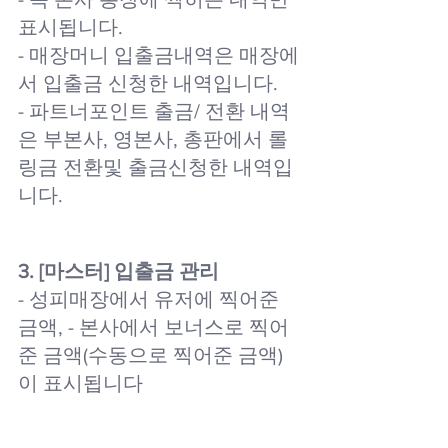
표시됩니다.
- 매장머니 입출금내역은 매장에
서 입출금 신청한 내역입니다.
- 파트너포인트 출금/ 전환 내역
은 부본사, 영본사, 총판에서 롤
링금 전환및 출금신청한 내역입
니다.
3. [마스터] 입출금 관리
- 성피매장에서 유저에 찍어준 
금액, - 본사에서 보너스로 찍어
준 금액(수동으로 찍어준 금액)
이 표시됩니다