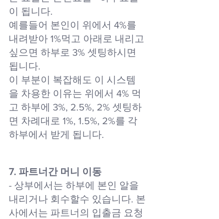
이 됩니다.
예를들어 본인이 위에서 4%를 
내려받아 1%먹고 아래로 내리고 
싶으면 하부로 3% 셋팅하시면 
됩니다.
이 부분이 복잡해도 이 시스템
을 차용한 이유는 위에서 4% 먹
고 하부에 3%, 2.5%, 2% 셋팅하
면 차례대로 1%, 1.5%, 2%를 각 
하부에서 받게 됩니다.
7. 파트너간 머니 이동
- 상부에서는 하부에 본인 알을 
내리거나 회수할수 있습니다. 본
사에서는 파트너의 입출금 요청