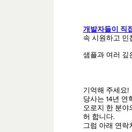
사이트제작 임대 분
개발자들이 직접
속 시원하고 민
샘플과 여러 깊
사이트제작 
기억해 주세요!
당사는 14년 
오로지 한 분야
허 합니다.
그럼 아래 연락