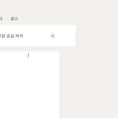
Q
광고
분양 공급 제작
슬롯 알공급
알공급
API