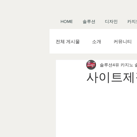
HOME
솔루션
디자인
카지
전체 게시물
소개
커뮤니티
솔루션4유 카지노 
카지노 제작
카지노 사이트 
사이트제
슬롯 알본사
슬롯 알분양
에볼루션알공급
바카라솔루