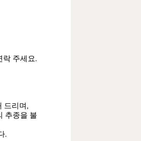
연락 주세요.
 드리며,
의 추종을 불
다.