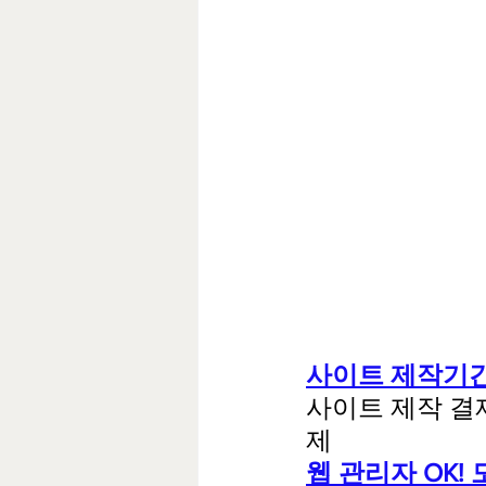
바카라 영상공급
바카라 제
마이크로 카지노 제작
마이크
사이트 제작기간 
사이트 제작 결
제
웹 관리자 OK! 