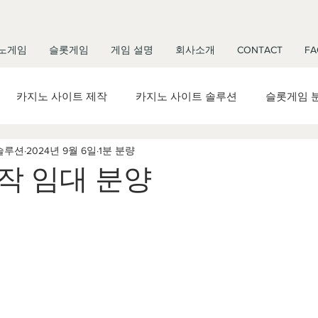
노게임
슬롯게임
게임 설명
회사소개
CONTACT
FA
카지노 사이트 제작
카지노 사이트 솔루션
슬롯게임 
솔루션
2024년 9월 6일
1분 분량
제작 가격
카지노 사이트 제작 임대
슬롯 사이트 제작
작 임대 분양
슬롯알가격
바카라제작
바카라사이트제작
바카라
션
바카라 사이트 본사
바카라 사이트 솔루션
바카라 