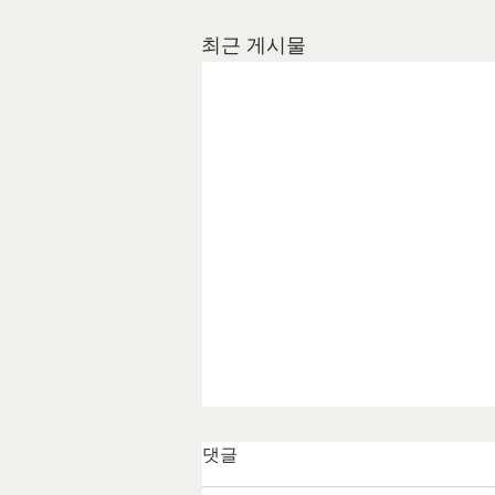
최근 게시물
댓글