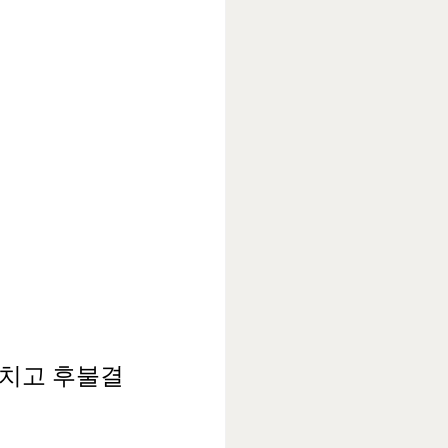
본사
마이크로 알판매
마치고 후불결