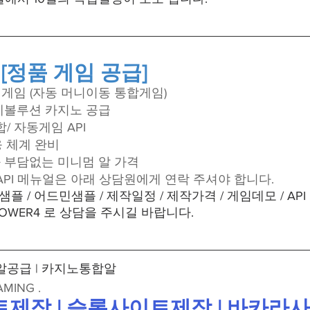
G [정품 게임 공급]
I 게임 (자동 머니이동 통합게임)
에볼루션 카지노 공급
/ 자동게임 API
 체계 완비
 부담없는 미니멈 알 가격
API 메뉴얼은 아래 상담원에게 연락 주셔야 합니다.
플 / 어드민샘플 / 제작일정 / 제작가격 / 게임데모 / API
POWER4 로 상담을 주시길 바랍니다.
알공급 | 카지노통합알
AMING .
제작 | 슬롯사이트제작 | 바카라