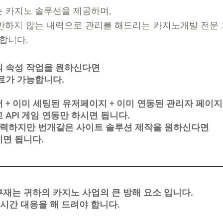
작
바카라 솔루션 분양
마이크로 알공급
마이크로 알
 카지노 솔루션을 제공하며,
반하지 않는 내력으로 관리를 해드리는 카지노개발 전문 회사
 합니다.
로 카지노 본사
마이크로 API
의 속성 작업을 원하신다면
료가 가능합니다.
 + 이미 세팅된 유저페이지 + 이미 연동된 관리자 페이
API 게임 연동만 하시면 됩니다.
강력하지만 번개같은 사이트 솔루션 제작을 원하신다면
면 됩니다.
재는 귀하의 카지노 사업의 큰 방해 요소 입니다.
실시간 대응을 해 드려야 합니다.