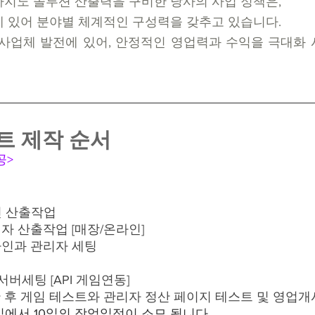
지노 솔루션 산출력을 구비한 당사의 사업 정책은,
 있어 분야별 체계적인 구성력을 갖추고 있습니다.
 사업체 발전에 있어, 안정적인 영업력과 수익을 극대화
트 제작 순서
공>
인 산출작업
자 산출작업 [매장/온라인]
자인과 관리자 세팅
서버세팅 [API 게임연동]
한 후 게임 테스트와 관리자 정산 페이지 테스트 및 영업개
일에서 10일의 작업일정이 소모 됩니다.