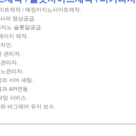
트제작 / 매장카지노사이트제작.
회사의 영상공급.
카지노 슬롯알공급.
페이지 제작.
자인.
 관리자.
관리자.
노관리자.
의 서버 세팅.
과 API연동.
락망 서비스.
와 버그제어 유지 보수.