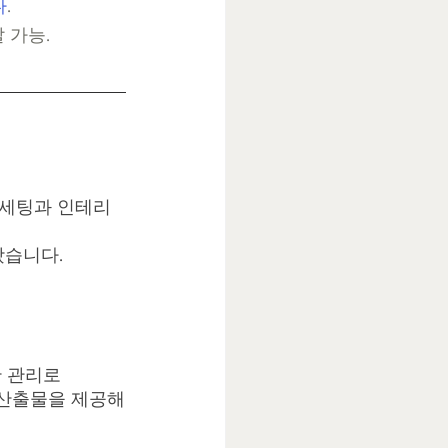
다
.
 가능.
비 세팅과 인테리
왔습니다.
 관리로 
 산출물을 제공해