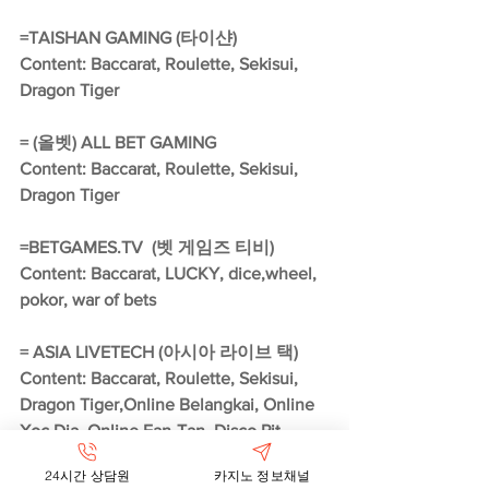
=TAISHAN GAMING (타이샨) 
Content: Baccarat, Roulette, Sekisui, 
Dragon Tiger
= (올벳) ALL BET GAMING  
Content: Baccarat, Roulette, Sekisui, 
Dragon Tiger
=BETGAMES.TV  (벳 게임즈 티비)
Content: Baccarat, LUCKY, dice,wheel, 
pokor, war of bets
= ASIA LIVETECH (아시아 라이브 택)
Content: Baccarat, Roulette, Sekisui, 
Dragon Tiger,Online Belangkai, Online 
Xoc Dia, Online Fan-Tan, Disco Pit
24시간 상담원
카지노 정보채널
= VIVO GAMING (비보 게이밍)