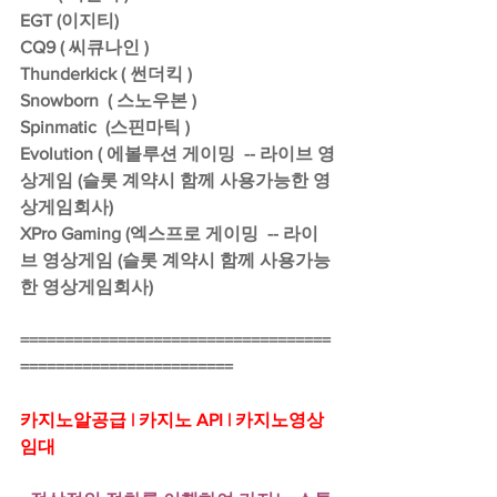
EGT (이지티)
CQ9 ( 씨큐나인 )
Thunderkick ( 썬더킥 )
Snowborn  ( 스노우본 )
Spinmatic  (스핀마틱 )
Evolution ( 에볼루션 게이밍  -- 라이브 영
상게임 (슬롯 계약시 함께 사용가능한 영
상게임회사)
XPro Gaming (엑스프로 게이밍  -- 라이
브 영상게임 (슬롯 계약시 함께 사용가능
한 영상게임회사)
===================================
========================
카지노알공급 | 카지노 API | 카지노영상
임대