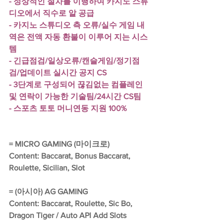
- 정상적인 절차를 이행하여 카지노 스튜
디오에서 직수로 알 공급
- 카지노 스튜디오 측 오류/실수 게임 내
역은 전액 자동 환불이 이루어 지는 시스
템
- 긴급점검/일상오류/캔슬게임/정기점
검/업데이트 실시간 공지 CS
- 3단계로 구성되어 끊김없는 컴플레인
및 연락이 가능한 기술팀/24시간 CS팀
- 스포츠 토토 머니연동 지원 100%
= MICRO GAMING (마이크로) 
Content: Baccarat, Bonus Baccarat, 
Roulette, Sicilian, Slot
= (아시아) AG GAMING 
Content: Baccarat, Roulette, Sic Bo, 
Dragon Tiger / Auto API Add Slots