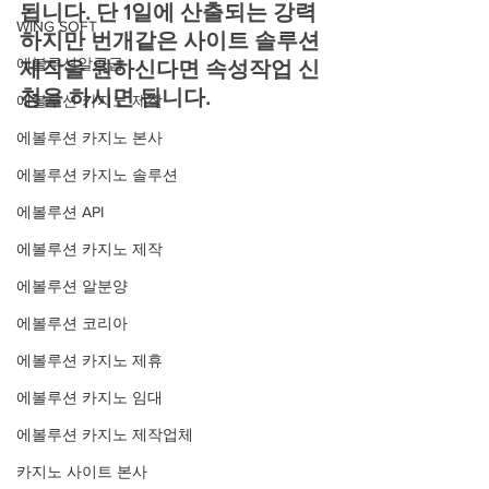
됩니다. 단 1일에 산출되는 강력
WING SOFT
하지만 번개같은 사이트 솔루션 
에볼루션알공급
제작을 원하신다면 속성작업 신
청을 하시면 됩니다.
에볼루션 카지노 제작
에볼루션 카지노 본사
에볼루션 카지노 솔루션
에볼루션 API
에볼루션 카지노 제작
에볼루션 알분양
에볼루션 코리아
에볼루션 카지노 제휴
에볼루션 카지노 임대
에볼루션 카지노 제작업체
카지노 사이트 본사