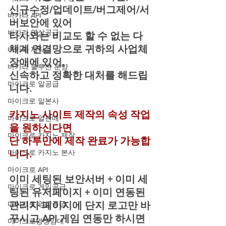
신규수정/업데이트/버그제어/서
바카라 API
버보안에 있어
바카라 영상공급
타사와는 비교도 할 수 없는 다
체계 연결망으로 귀하의 사업체 
바카라 제작
장애에 있어,
바카라 솔루션 분양
신속하고 정확한 대처를 해드립
마이크로 알공급
니다.
마이크로 알본사
카지노 사이트 제작의 속성 작업
마이크로 알판매
을 원하신다면
마이크로 카지노 제작
단 하루만에 제작 완료가 가능합
마이크로 카지노 본사
니다.
마이크로 API
이미 세팅된 보안서버 + 이미 세
마이크로 게임공급
팅된 유저페이지 + 이미 연동된 
마이크로 영상공급
관리자 페이지에 단지 로고만 바
꾸시고 API 게임 연동만 하시면 
마이크로영상임대