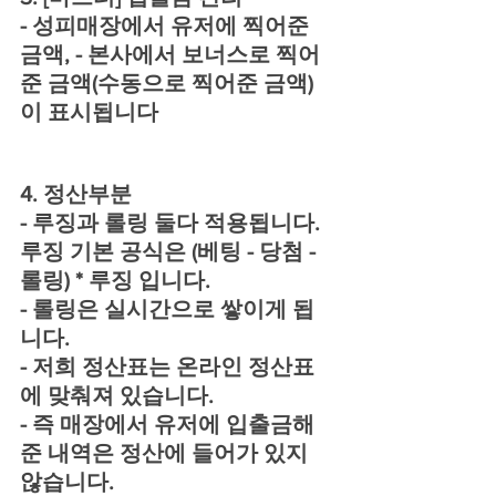
- 성피매장에서 유저에 찍어준 
금액, - 본사에서 보너스로 찍어
준 금액(수동으로 찍어준 금액)
이 표시됩니다
4. 정산부분
- 루징과 롤링 둘다 적용됩니다. 
루징 기본 공식은 (베팅 - 당첨 - 
롤링) * 루징 입니다.
- 롤링은 실시간으로 쌓이게 됩
니다.
- 저희 정산표는 온라인 정산표
에 맞춰져 있습니다.
- 즉 매장에서 유저에 입출금해
준 내역은 정산에 들어가 있지 
않습니다.