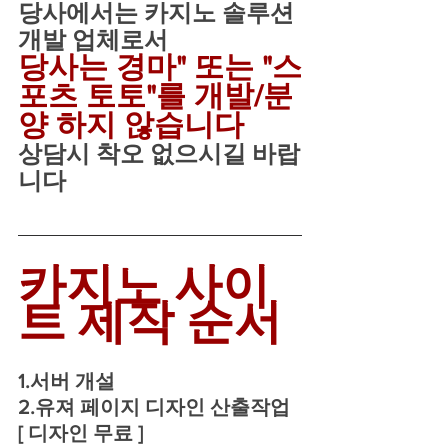
당사에서는 카지노 솔루션 
개발 업체로서
당사는 경마" 또는 "스
포츠 토토"를 개발/분
양 하지 않습니다
상담시 착오 없으시길 바랍
니다
카지노 사이
트 제작 순서
1.서버 개설
2.유져 페이지 디자인 산출작업 
[ 디자인 무료 ]