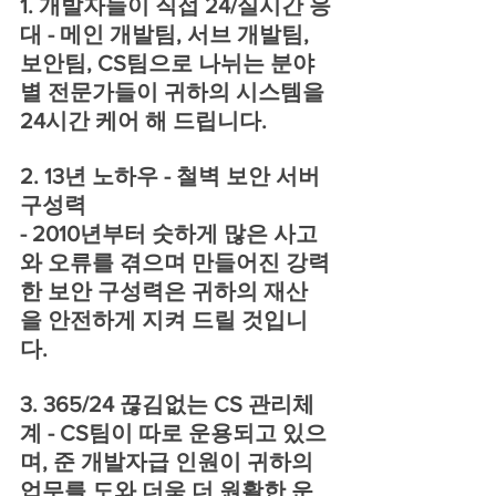
1. 개발자들이 직접 24/실시간 응
대 - 메인 개발팀, 서브 개발팀, 
보안팀, CS팀으로 나뉘는 분야
별 전문가들이 귀하의 시스템을 
24시간 케어 해 드립니다.
2. 13년 노하우 - 철벽 보안 서버 
구성력
- 2010년부터 숫하게 많은 사고
와 오류를 겪으며 만들어진 강력
한 보안 구성력은 귀하의 재산
을 안전하게 지켜 드릴 것입니
다.
3. 365/24 끊김없는 CS 관리체
계 - CS팀이 따로 운용되고 있으
며, 준 개발자급 인원이 귀하의 
업무를 도와 더욱 더 원활한 운