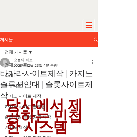
게시물
전체 게시물
오늘의 바보
전체 게시물
2023년 12월 23일
4분 분량
바카라사이트제작 | 카지노
소개
솔루션임대 | 슬롯사이트제
커뮤니티
작
카지노 사이트 제작
당사에서 제
카지노 사이트 솔루션
공하는 민첩
슬롯게임 분양 공급 제작
한 시스템
카지노 제작