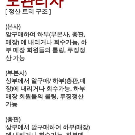
노관리자
[ 정산 트리 구조 ]
(본사)
알구매하여 하부(부본사, 총판, 
매장) 에 내리거나 회수가능, 하
부 매장 회원들의 롤링, 루징정
산 가능
(부본사)
상부에서 알구매/ 하부(총판,매
장)에 내리거나 회수가능, 하부
매장 회원들의 롤링, 루징정산 
가능
(총판)
상부에서 알구매하여 하부(매장)