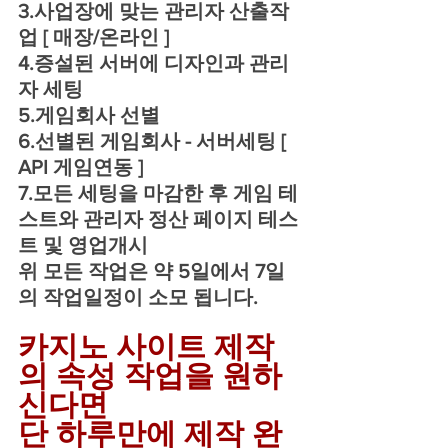
3.사업장에 맞는 관리자 산출작
업 [ 매장/온라인 ]
4.증설된 서버에 디자인과 관리
자 세팅
5.게임회사 선별
6.선별된 게임회사 - 서버세팅 [ 
API 게임연동 ]
7.모든 세팅을 마감한 후 게임 테
스트와 관리자 정산 페이지 테스
트 및 영업개시
위 모든 작업은 약 5일에서 7일
의 작업일정이 소모 됩니다.
카지노 사이트 제작
의 속성 작업을 원하
신다면
단 하루만에 제작 완