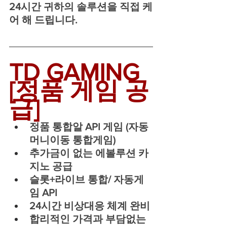
24시간 귀하의 솔루션을 직접 케
어 해 드립니다.
TD GAMING 
[정품 게임 공
급]
정품 통합알 API 게임 (자동 
머니이동 통합게임)
추가금이 없는 에볼루션 카
지노 공급
슬롯+라이브 통합/ 자동게
임 API
24시간 비상대응 체계 완비
합리적인 가격과 부담없는 