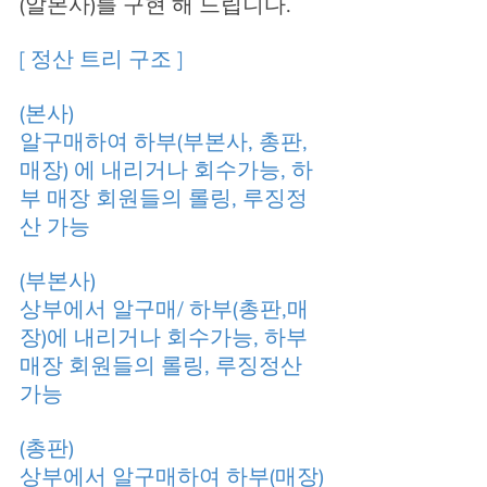
(알본사)를 구현 해 드립니다.
[ 정산 트리 구조 ]
(본사)
알구매하여 하부(부본사, 총판, 
매장) 에 내리거나 회수가능, 하
부 매장 회원들의 롤링, 루징정
산 가능
(부본사)
상부에서 알구매/ 하부(총판,매
장)에 내리거나 회수가능, 하부
매장 회원들의 롤링, 루징정산 
가능
(총판)
상부에서 알구매하여 하부(매장)