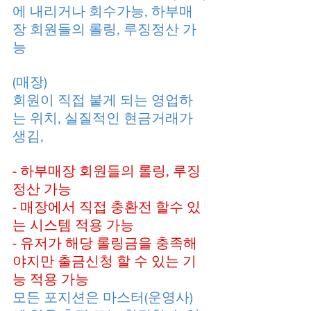
에 내리거나 회수가능, 하부매
장 회원들의 롤링, 루징정산 가
능
(매장)
회원이 직접 붙게 되는 영업하
는 위치, 실질적인 현금거래가 
생김,
- 하부매장 회원들의 롤링, 루징
정산 가능
- 매장에서 직접 충환전 할수 있
는 시스템 적용 가능
- 유저가 해당 롤링금을 충족해
야지만 출금신청 할 수 있는 기
능 적용 가능
모든 포지션은 마스터(운영사) 