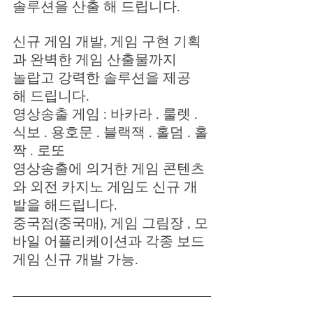
솔루션을 산출 해 드립니다.
신규 게임 개발, 게임 구현 기획
과 완벽한 게임 산출물까지
놀랍고 강력한 솔루션을 제공 
해 드립니다.
영상송출 게임 : 바카라 . 룰렛 . 
식보 . 용호문 . 블랙잭 . 홀덤 . 홀
짝 . 로또
영상송출에 의거한 게임 콘텐츠
와 외전 카지노 게임도 신규 개
발을 해드립니다.
중국점(중국매), 게임 그림장 , 모
바일 어플리케이션과 각종 보드
게임 신규 개발 가능.