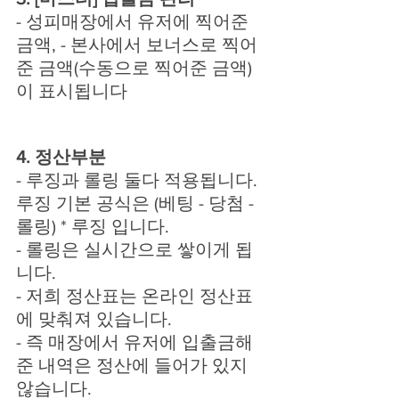
- 성피매장에서 유저에 찍어준 
금액, - 본사에서 보너스로 찍어
준 금액(수동으로 찍어준 금액)
이 표시됩니다
4. 정산부분
- 루징과 롤링 둘다 적용됩니다. 
루징 기본 공식은 (베팅 - 당첨 - 
롤링) * 루징 입니다.
- 롤링은 실시간으로 쌓이게 됩
니다.
- 저희 정산표는 온라인 정산표
에 맞춰져 있습니다.
- 즉 매장에서 유저에 입출금해
준 내역은 정산에 들어가 있지 
않습니다.