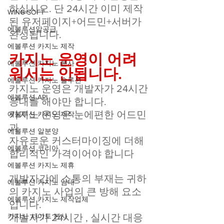
하십시오.
단 24시간 이미 제작
WING SOFT
된 유저페이지+어드민+서버가 
에볼루션알공급
완성됩니다.
에볼루션 카지노 제작
카지노 운영이 어려
에볼루션 카지노 본사
워서는 안됩니다.
에볼루션 카지노 솔루션
카지노 운영은 개발자가 24시간 
에볼루션 API
응대를 해야만 합니다.
카지노 운영은 눈에편한 어드민
에볼루션 카지노 제작
과
에볼루션 알분양
자유로운 커스터마이징에 더해 
에볼루션 코리아
합리적인 가격이어야 합니다
에볼루션 카지노 제휴
개발자간에 소통의 부재는 귀하
에볼루션 카지노 임대
의 카지노 사업의 큰 방해 요소 
에볼루션 카지노 제작업체
입니다.
개발자가 24시간 , 실시간 대응
카지노 사이트 본사