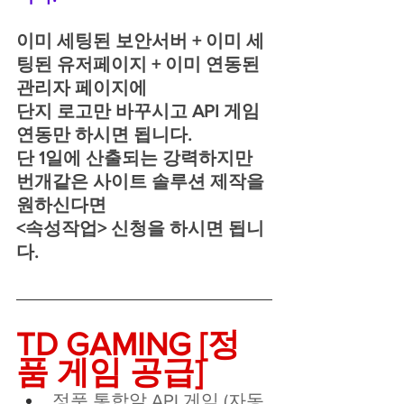
이미 세팅된 보안서버 + 이미 세
팅된 유저페이지 + 이미 연동된 
관리자 페이지에
단지 로고만 바꾸시고 API 게임 
연동만 하시면 됩니다.
단 1일에 산출되는 강력하지만 
번개같은 사이트 솔루션 제작을 
원하신다면
<속성작업> 신청을 하시면 됩니
다.
TD GAMING [정
품 게임 공급]
정품 통합알 API 게임 (자동 