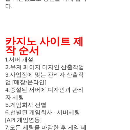
다.
카지노 사이트 제
작 순서
1.서버 개설
2.유져 페이지 디자인 산출작업
3.사업장에 맞는 관리자 산출작
업 [매장/온라인]
4.증설된 서버에 디자인과 관리
자 세팅
5.게임회사 선별
6.선별된 게임회사 - 서버세팅 
[API 게임연동]
7.모든 세팅을 마감한 후 게임 테