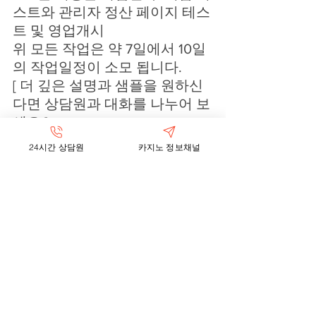
스트와 관리자 정산 페이지 테스
트 및 영업개시
위 모든 작업은 약 7일에서 10일
의 작업일정이 소모 됩니다.
[ 더 깊은 설명과 샘플을 원하신
다면 상담원과 대화를 나누어 보
세요 ]
24시간 상담원
카지노 정보채널
하지만 일정이 급하
시다면
24시간만에 사이트
를 완벽하게 산출 해 
드립니다
이미 세팅된 보안서버 + 이미 세