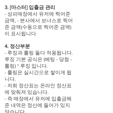
3. [마스터] 입출금 관리
- 성피매장에서 유저에 찍어준 
금액, - 본사에서 보너스로 찍어
준 금액(수동으로 찍어준 금액)
이 표시됩니다
4. 정산부분
- 루징과 롤링 둘다 적용됩니다. 
루징 기본 공식은 (베팅 - 당첨 - 
롤링) * 루징 입니다.
- 롤링은 실시간으로 쌓이게 됩
니다.
- 저희 정산표는 온라인 정산표
에 맞춰져 있습니다.
- 즉 매장에서 유저에 입출금해
준 내역은 정산에 들어가 있지 
않습니다.