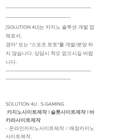
—————————————————————
————————————————
[SOLUTION 4U]는 카지노 솔루션 개발 업
체로서, 
경마" 또는 "스포츠 토토"를 개발/분양 하
지 않습니다. 상담시 착오 없으시길 바랍
니다.
—————————————————————
————————————————
SOLUTION 4U . S-GAMING .
 카지노사이트제작 | 슬롯사이트제작 | 바
카라사이트제작
- 온라인카지노사이트제작 / 매장카지노
사이트제작.