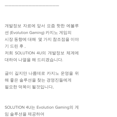
————————————————
개발정보 자료에 앞서 요즘 핫한 에볼루
션 (Evolution Gaming) 카지노 게임의 
시장 동향에 대해  몇 가지 참조점을 이야
기 드린 후 , 
저희 SOLUTION 4U의 개발정보 체계에 
대하여 나열을 해 드리겠습니다.
글이 길지만 나름데로 카지노 운영을 위
해 좋은 솔루션을 찾는 경영진들에게
필요한 덕목이 될것입니다,
SOLUTION 4U는 Evolution Gaming의 게
임 솔루션을 제공하여 