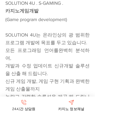
SOLUTION 4U . S-GAMING .
카지노게임개발
(Game program development)
SOLUTION 4U는 온라인상의 광 범위한 
프로그램 개발에 목표를 두고 있습니다.
모든 프로그래밍 언어를완벽히 분석하
여,
개발과 수정 업데이트 신규개발 솔루션
을 산출 해 드립니다.
신규 게임 개발, 게임 구현 기획과 완벽한 
게임 산출물까지
놀랍고 강력한 솔루션을 제공 해 드립니
다.
24시간 상담원
카지노 정보채널
단연 라이브 영상 게임개발 뿐만이 아닌,
슬롯게임과 모바일 전용 게임 개발 역시 