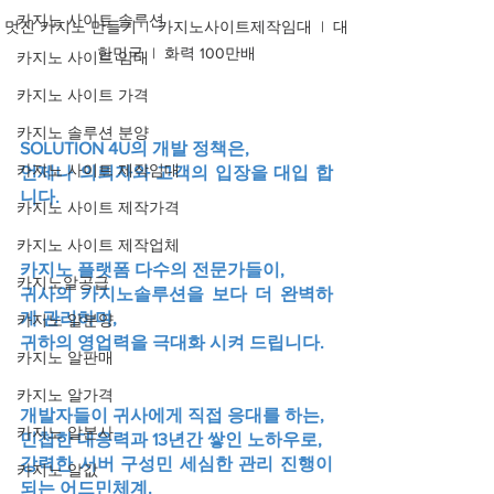
카지노 사이트 솔루션
멋진 카지노 만들기  |  카지노사이트제작임대  |  대
한민국  |  화력 100만배
카지노 사이트 임대
카지노 사이트 가격
카지노 솔루션 분양
SOLUTION 4U의 개발 정책은,
카지노 사이트 제작임대
언제나 의뢰자와 고객의 입장을 대입 합
니다.
카지노 사이트 제작가격
카지노 사이트 제작업체
카지노 플랫폼 다수의 전문가들이,
카지노알공급
귀사의 카지노솔루션을 보다 더 완벽하
게 관리하며,
카지노 알분양
귀하의 영업력을 극대화 시켜 드립니다.
카지노 알판매
카지노 알가격
개발자들이 귀사에게 직접 응대를 하는, 
카지노 알본사
민첩한 대응력과 13년간 쌓인 노하우로,
강력한 서버 구성민 세심한 관리 진행이
카지노 알값
되는 어드민체계.