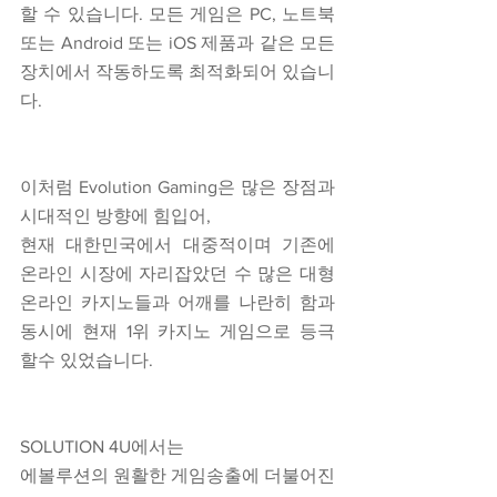
할 수 있습니다. 모든 게임은 PC, 노트북 
또는 Android 또는 iOS 제품과 같은 모든 
장치에서 작동하도록 최적화되어 있습니
다. 
이처럼 Evolution Gaming은 많은 장점과 
시대적인 방향에 힘입어,
현재 대한민국에서 대중적이며 기존에 
온라인 시장에 자리잡았던 수 많은 대형 
온라인 카지노들과 어깨를 나란히 함과 
동시에 현재 1위 카지노 게임으로 등극 
할수 있었습니다.
SOLUTION 4U에서는 
에볼루션의 원활한 게임송출에 더불어진 