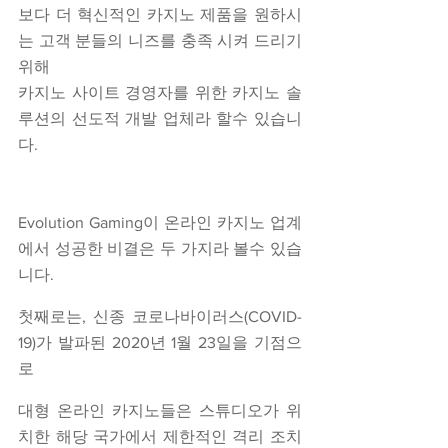
보다 더 혁신적인 카지노 제품을 원하시
는 고객 분들의 니즈를 충족 시켜 드리기 
위해
카지노 사이트 경영자를 위한 카지노 솔
루션의 선도적 개발 업체라 할수 있습니
다.
Evolution Gaming이 온라인 카지노 업계
에서 성공한 비결은 두 가지라 볼수 있습
니다.
첫째로는, 신종 코로나바이러스(COVID-
19)가 발파된 2020년 1월 23일을 기점으
로
대형 온라인 카지노들은 스튜디오가 위
치한 해당 국가에서 제한적인 격리 조치