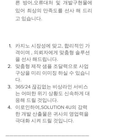
른 방어,오류대처 및 개발구현물에 
있어 최상의 만족도를 선사 해 드리
고 있습니다.
카지노 시장성에 맞고, 합리적인 가
격이며 , 의뢰자에게 맞춤형 솔루션
을 선사 해드립니다.
맞춤형 제작 샘플 조달력으로 사업 
구상을 미리 이미징 하실 수 있습니
다.
365/24 끊김없는 비상라인 서비스
는 어떠한 위기 상황도 신속하게 대
응해 드릴 것입니다.
이로인하여,SOLUTION 4U의 강력
한 개발 산출물은 귀사의 영업력을 
극대화 시켜 드릴 것입니다. 
—————————————————————