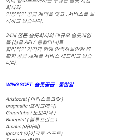
이에 윙소프트에서는 수많은 슬롯 게임 
회사와
안정적인 공급 계약을 맺고 , 서비스를 실
시하고 있습니다.
34개 전문 슬롯회사의 대규모 슬롯게임
을 (싱글 API /  통합머니)로
합리적인 가격과 함께 만족하실만한 원
활한 공급 체계를 서비스 해드리고 있습
니다.
WING SOFT- 슬롯공급 - 통합알
Aristocrat ( 아리스토크랏 )
pragmatic (프라그메틱)
Greentube ( 노보마틱 )
Blueprint ( 블루프린트 )
Amatic (아마틱)
Igrosoft (아이크로 스프트)