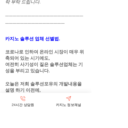
락 부탁 드립니다.
—————————————————————
————————————————
카지노 솔루션 업체 선별법.
코로나로 인하여 온라인 시장이 매우 위
축되어 있는 시기에도,
여전히 사기성이 짙은 솔루션업체는 기
성을 부리고 있습니다.
오늘은 저희 솔루션포유의 개발내용을 
설명 하기 이전에, 
제대로 된, 진정성있는 솔루션 업체 구별
법에 대해 잠시 이야기 드리고,
24시간 상담원
카지노 정보채널
이어 저희 업체의 설명을 드리겠습니다.
(아래 내용중 용어 정리를 하겠습니다. 사
이트 제작 및 게임 판매를 하는곳을
“솔루션업체" 라 칭하고 내용을 시작 하