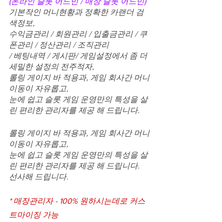
(온라인 슬롯 어드민 / 매장 슬롯 어드민)
기본작인 머니현황과 정확한 카랜더 검
색정보,
수익금관리 / 회원관리 / 입출금관리 / 쿠
폰관리 / 정산관리 / 조직관리 
/ 베팅내역 / 게시판/ 게임설정에서 좀 더 
세밀한 설정의 전주적자,
롤링 게이지 바 적용과, 게임 회사간 머니
이동이 자유롭고,
눈에 쉽고 슬롯 게임 운영만의 특성을 살
린 편리한 관리자를 제공 해 드립니다.
롤링 게이지 바 적용과, 게임 회사간 머니
이동이 자유롭고,
눈에 쉽고 슬롯 게임 운영만의 특성을 살
린 편리한 관리자를 제공 해 드립니다.
선사해 드립니다.
* 매장관리자 - 100% 원하시는데로 커스
트마이징 가능