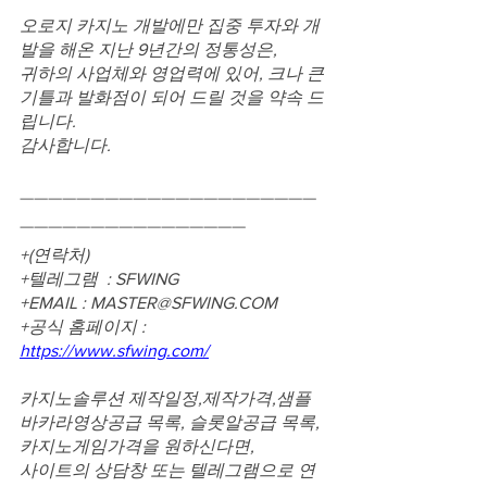
오로지 카지노 개발에만 집중 투자와 개
발을 해온 지난 9년간의 정통성은,
귀하의 사업체와 영업력에 있어, 크나 큰 
기틀과 발화점이 되어 드릴 것을 약속 드
립니다.
감사합니다.
—————————————————————
————————————————
+(연락처)
+텔레그램  : SFWING
+EMAIL : MASTER@SFWING.COM
+공식 홈페이지 : 
https://www.sfwing.com/
카지노솔루션 제작일정,제작가격,샘플
바카라영상공급 목록, 슬롯알공급 목록, 
카지노게임가격을 원하신다면,
사이트의 상담창 또는 텔레그램으로 연