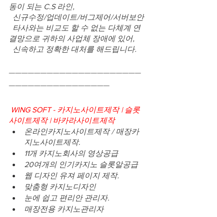
동이 되는 C.S 라인,
  신규수정/업데이트/버그제어/서버보안
  타사와는 비교도 할 수 없는 다체계 연
결망으로 귀하의 사업체 장애에 있어,
  신속하고 정확한 대처를 해드립니다.
—————————————————————
————————————————
 WING SOFT - 카지노사이트제작 | 슬롯
사이트제작 | 바카라사이트제작
온라인카지노사이트제작 / 매장카
지노사이트제작.
11개 카지노회사의 영상공급
20여개의 인기카지노 슬롯알공급
웹 디자인 유져 페이지 제작.
맞춤형 카지노디자인
눈에 쉽고 편리안 관리자.
매장전용 카지노관리자