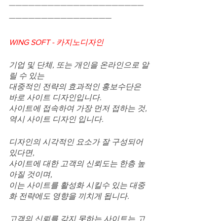
—————————————————————
————————————————
WING SOFT - 카지노디자인
기업 및 단체, 또는 개인을 온라인으로 알
릴 수 있는
대중적인 전략의 효과적인 홍보수단은 
바로 사이트 디자인입니다.
사이트에 접속하여 가장 먼저 접하는 것, 
역시 사이트 디자인 입니다.
디자인의 시각적인 요소가 잘 구성되어 
있다면,
사이트에 대한 고객의 신뢰도는 한층 높
아질 것이며,
이는 사이트를 활성화 시킬수 있는 대중
화 전략에도 영향을 끼치게 됩니다.
고객의 신뢰를 갖지 못하는 사이트는 고