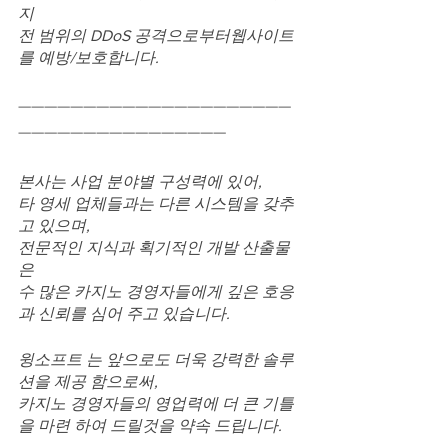
지
전 범위의 DDoS 공격으로부터웹사이트
를 예방/보호합니다.
—————————————————————
————————————————
본사는 사업 분야별 구성력에 있어, 
타 영세 업체들과는 다른 시스템을 갖추
고 있으며,
전문적인 지식과 획기적인 개발 산출물
은 
수 많은 카지노 경영자들에게 깊은 호응
과 신뢰를 심어 주고 있습니다. 
윙소프트 는 앞으로도 더욱 강력한 솔루
션을 제공 함으로써, 
카지노 경영자들의 영업력에 더 큰 기틀
을 마련 하여 드릴것을 약속 드립니다.