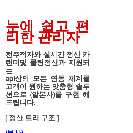
눈에 쉽고 편
리한 관리자
전주적자와 실시간 정산 카
랜더및 롤링정산과 지원되
는
api상의 모든 연동 체계를 
고객이 원하는 맞춤형 솔루
션으로 (알본사)를 구현 해 
드립니다.
[ 정산 트리 구조 ]
(본사)