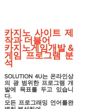
카지노 사이트 제
작과 더불어
카지노게임개발 & 
게임 프로그램 분
석
SOLUTION 4U는 온라인상
의 광 범위한 프로그램 개
발에 목표를 두고 있습니
다.
모든 프로그래밍 언어를완