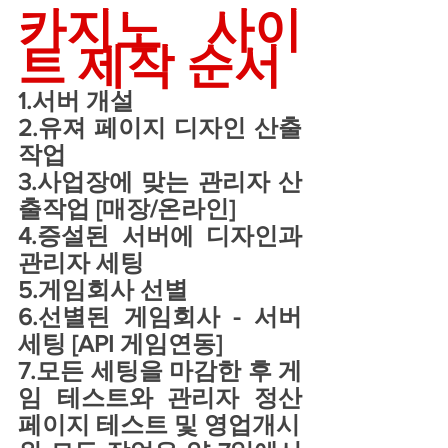
카지노 사이
트 제작 순서
1.서버 개설
2.유져 페이지 디자인 산출
작업
3.사업장에 맞는 관리자 산
출작업 [매장/온라인]
4.증설된 서버에 디자인과 
관리자 세팅
5.게임회사 선별
6.선별된 게임회사 - 서버
세팅 [API 게임연동]
7.모든 세팅을 마감한 후 게
임 테스트와 관리자 정산 
페이지 테스트 및 영업개시