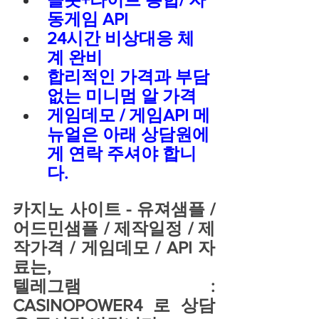
동게임 API
24시간 비상대응 체
계 완비
합리적인 가격과 부담
없는 미니멈 알 가격
게임데모 / 게임API 메
뉴얼은 아래 상담원에
게 연락 주셔야 합니
다.
카지노 사이트 - 유져샘플 / 
어드민샘플 / 제작일정 / 제
작가격 / 게임데모 / API 자
료는,
텔레그램 : 
CASINOPOWER4 로 상담