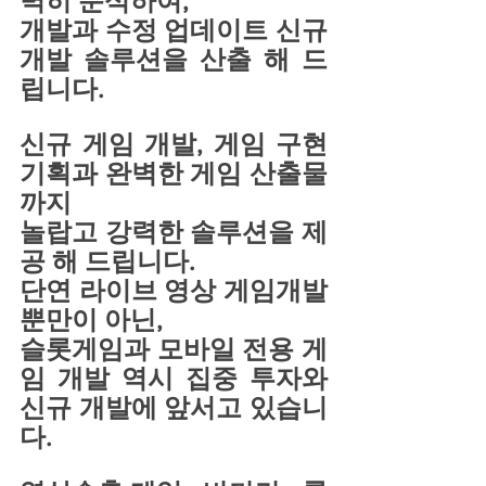
벽히 분석하여,
개발과 수정 업데이트 신규
개발 솔루션을 산출 해 드
립니다.
신규 게임 개발, 게임 구현 
기획과 완벽한 게임 산출물
까지
놀랍고 강력한 솔루션을 제
공 해 드립니다.
단연 라이브 영상 게임개발 
뿐만이 아닌,
슬롯게임과 모바일 전용 게
임 개발 역시 집중 투자와 
신규 개발에 앞서고 있습니
다.