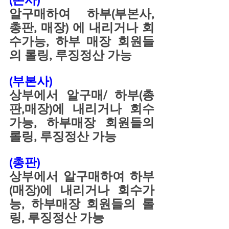
알구매하여 하부(부본사, 
총판, 매장) 에 내리거나 회
수가능, 하부 매장 회원들
의 롤링, 루징정산 가능
(부본사)
상부에서 알구매/ 하부(총
판,매장)에 내리거나 회수
가능, 하부매장 회원들의 
롤링, 루징정산 가능
(총판)
상부에서 알구매하여 하부
(매장)에 내리거나 회수가
능, 하부매장 회원들의 롤
링, 루징정산 가능