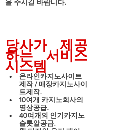
을 주시길 바랍니다.
당사가 제공
하는 서비스 
시스템
온라인카지노사이트
제작 / 매장카지노사이
트제작.
10여개 카지노회사의 
영상공급.
40여개의 인기카지노 
슬롯알공급.