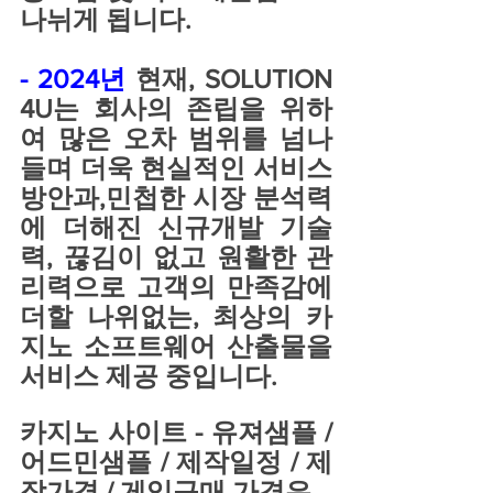
나뉘게 됩니다.
- 2024년
 현재, SOLUTION 
4U는 회사의 존립을 위하
여 많은 오차 범위를 넘나
들며 더욱 현실적인 서비스 
방안과,민첩한 시장 분석력
에 더해진 신규개발 기술
력, 끊김이 없고 원활한 관
리력으로 고객의 만족감에 
더할 나위없는, 최상의 카
지노 소프트웨어 산출물을 
서비스 제공 중입니다.
카지노 사이트 - 유져샘플 / 
어드민샘플 / 제작일정 / 제
작가격 / 게임구매 가격은,