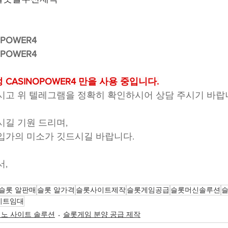
OPOWER4
OPOWER4
CASINOPOWER4 만을 사용 중입니다.
시고 위 텔레그램을 정확히 확인하시어 상담 주시기 바랍
시길 기원 드리며,
입가의 미소가 깃드시길 바랍니다.
서,
슬롯 알판매
슬롯 알가격
슬롯사이트제작
슬롯게임공급
슬롯머신솔루션
이트임대
노 사이트 솔루션
슬롯게임 분양 공급 제작