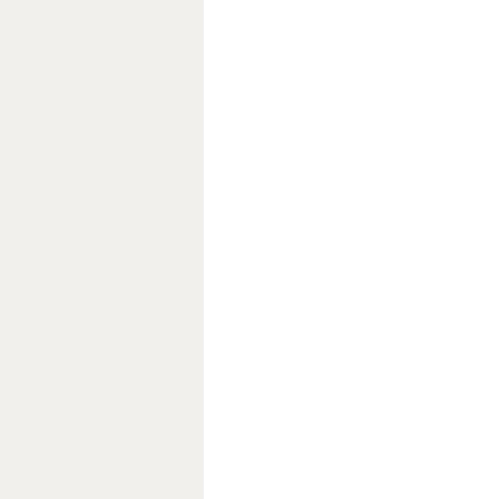
바카라 영상공급
바카라 제
마이크로 카지노 제작
마이크