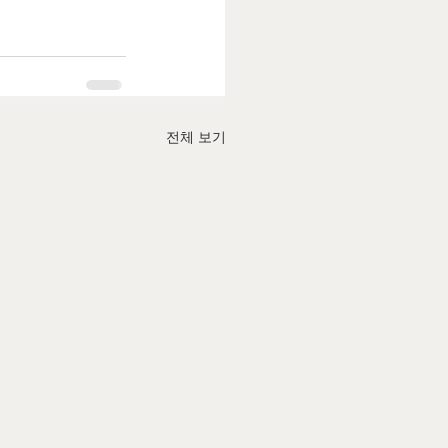
전체 보기