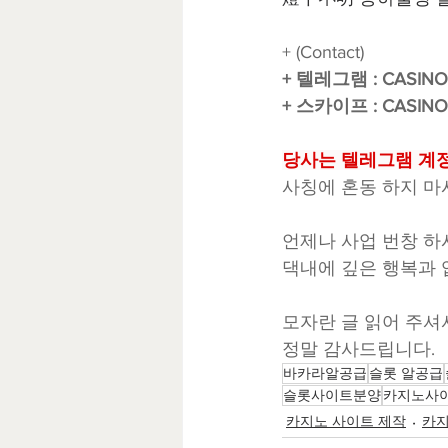
+ (Contact)
+ 텔레그램 : CASIN
+ 스카이프 : CASIN
당사는 텔레그램 계정 
사칭에 혼동 하지 마
언제나 사업 번창 하
댁내에 깊은 행복과 
모자란 글 읽어 주셔
정말 감사드립니다.
바카라알공급
슬롯 알공급
슬롯사이트분양
카지노사
카지노 사이트 제작
카지