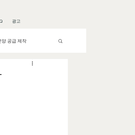
Q
광고
분양 공급 제작
슬롯 알공급
작
알공급
API