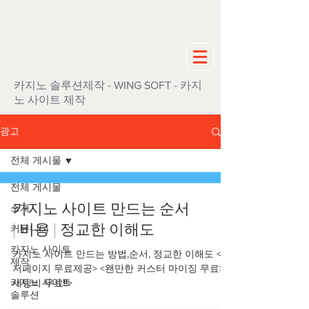
카지노 솔루션제작 - WING SOFT - 카지
노 사이트 제작
광고
전체 게시물
전체 게시물
카지노 사이트 만드는 순서
소개
| 비용 | 정교한 이해도
커뮤니티
카지노 사이트
카지노 사이트 만드는 방법,순서, 정교한 이해도 <유
제작
저페이지 무료제공> <왠만한 커스터 마이징 무료> <
카지노 사이트
세팅비 무료!!>
솔루션