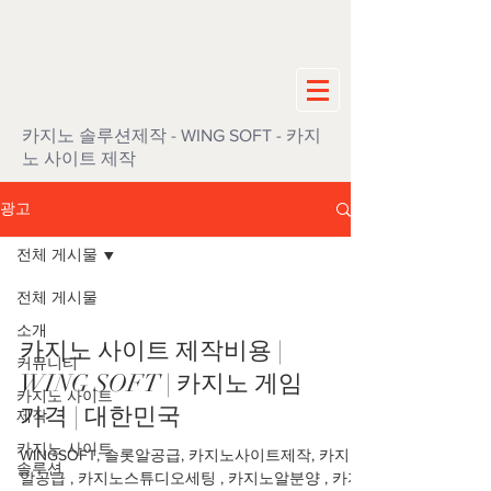
카지노 솔루션제작 - WING SOFT - 카지
노 사이트 제작
광고
전체 게시물
전체 게시물
소개
카지노 사이트 제작비용 |
커뮤니티
WING SOFT | 카지노 게임
카지노 사이트
가격 | 대한민국
제작
카지노 사이트
WINGSOFT, 슬롯알공급, 카지노사이트제작, 카지노
솔루션
알공급 , 카지노스튜디오세팅 , 카지노알분양 , 카지