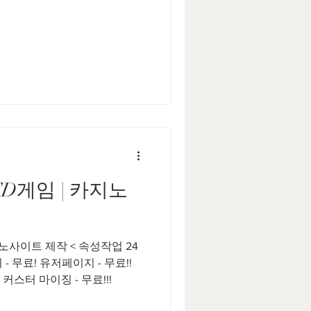
본사
마이크로 알판매
D게임 | 카지노
제작 < 속성작업 24
- 무료! 유저페이지 - 무료!!
커스터 마이징 - 무료!!!