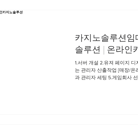
카지노솔루션임대
솔루션 | 온라
1.서버 개설 2.유져 페이지 
는 관리자 산출작업 [매장/온
과 관리자 세팅 5.게임회사 선
세팅 [API 게임연동] 7.모
관리