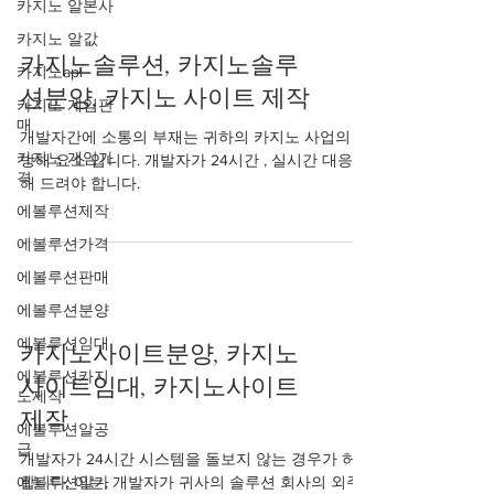
카지노 알본사
카지노 알값
카지노솔루션, 카지노솔루
카지노api
션분양, 카지노 사이트 제작
카지노 게임판
매
개발자간에 소통의 부재는 귀하의 카지노 사업의 큰
카지노 게임가
방해 요소 입니다. 개발자가 24시간 , 실시간 대응을
격
해 드려야 합니다.
에볼루션제작
에볼루션가격
에볼루션판매
에볼루션분양
에볼루션임대
카지노사이트분양, 카지노
에볼루션카지
사이트임대, 카지노사이트
노제작
제작
에볼루션알공
급
개발자가 24시간 시스템을 돌보지 않는 경우가 허다
에볼루션알가
합니다. 이는, 개발자가 귀사의 솔루션 회사의 외주