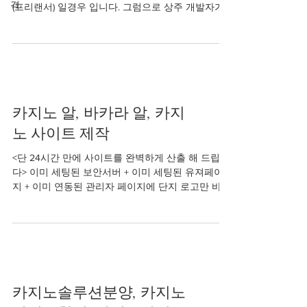
격
(프리랜서) 일경우 입니다. 그럼으로 상주 개발자가
있는곳을 컨펌 하셔야 합니다.
카지노 알, 바카라 알, 카지
노 사이트 제작
<단 24시간 만에 사이트를 완벽하게 산출 해 드립니
다> 이미 세팅된 보안서버 + 이미 세팅된 유져페이
지 + 이미 연동된 관리자 페이지에 단지 로고만 바꾸
시고 API 게임 연동만 하시면 됩니다. 단 1일에 산출
되는 카지노 사이트!!
카지노솔루션분양, 카지노