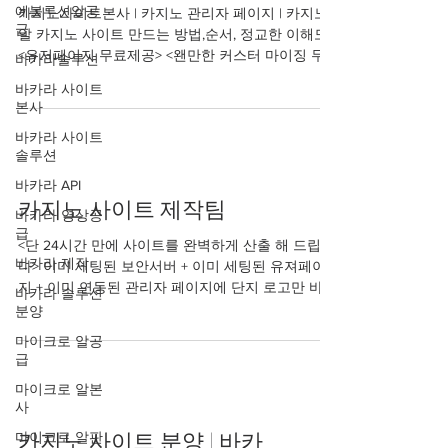
에볼루션알공
카지노사이트본사 | 카지노 관리자 페이지 | 카지노
급
알 카지노 사이트 만드는 방법,순서, 정교한 이해도
<유저페이지 무료제공> <왠만한 커스터 마이징 무
바카라솔루션
료> <세팅비 무료!!>
바카라 사이트
본사
바카라 사이트
솔루션
바카라 API
카지노 사이트 제작팀
바카라 영상공
급
<단 24시간 만에 사이트를 완벽하게 산출 해 드립니
바카라 제작
다> 이미 세팅된 보안서버 + 이미 세팅된 유져페이
지 + 이미 연동된 관리자 페이지에 단지 로고만 바꾸
바카라 솔루션
시고 API 게임 연동만 하시면 됩니다. 단 1일에 산출
분양
되는 강력하지만 번개같은 사이트 솔루션
마이크로 알공
급
마이크로 알본
사
카지노 사이트 분양 | 바카
마이크로 알판