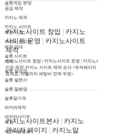
슬롯게임 분양
는 솔루션
공급 제작
카지노 제작
카지노 사이트
카지노사이트 창업 | 카지노
제작 가격
사이트 운영 | 카지노사이트
카지노 사이트
제작 임대
제작
슬롯 사이트
카지노사이트 창업 | 카지노사이트 운영 | 카지노사
제작
이트 제작 카지노 사이트 제작 순서 <유저페이지 무
슬롯 알공급
료제공, 10월까지 세팅비 전액 무료>
슬롯 알본사
슬롯 알분양
슬롯알가격
바카라제작
바카라사이트
카지노사이트본사 | 카지노
제작
관리자 페이지 | 카지노알
바카라알공급