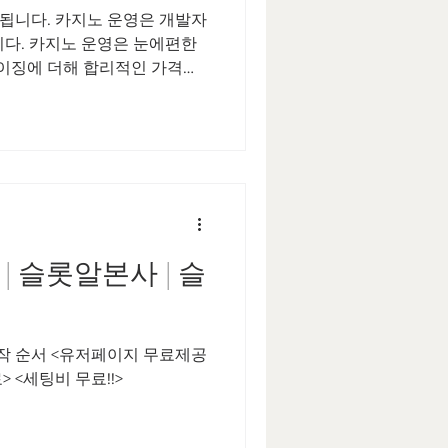
됩니다. 카지노 운영은 개발자
니다. 카지노 운영은 눈에편한
이징에 더해 합리적인 가격이
본사
마이크로 알판매
| 슬롯알본사 | 슬
제작 순서 <유저페이지 무료제공
 <세팅비 무료!!>