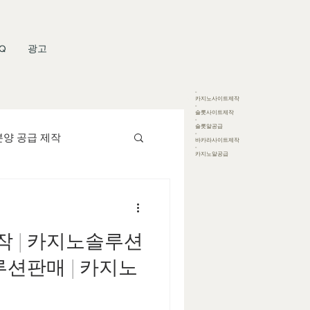
Q
광고
-
카지노사이트제작
-
슬롯사이트제작
-
슬롯알공급
-
분양 공급 제작
바카라사이트제작
-
카지노알공급
슬롯 알공급
 | 카지노솔루션
알공급
루션판매 | 카지노
API