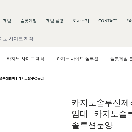
노게임
슬롯게임
게임 설명
회사소개
CONTACT
FA
 카지노 사이트 제작
카지노 사이트 제작
카지노 사이트 솔루션
슬롯게임 
제작 가격
카지노 사이트 제작 임대
슬롯 사이트 제작
카지노솔루션제작
슬롯알가격
바카라제작
바카라사이트제작
바카라
임대 | 카지노솔
솔루션분양
션
바카라 사이트 본사
바카라 사이트 솔루션
바카라 