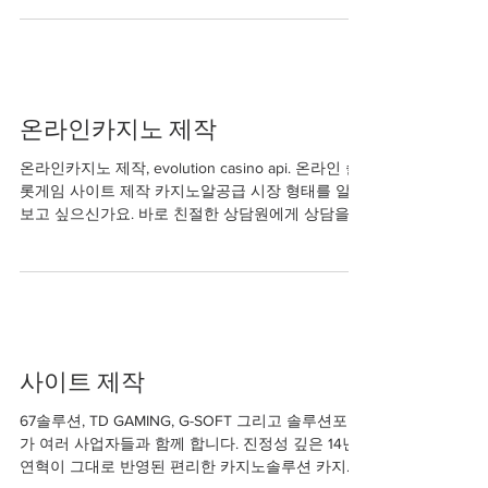
하세요!
온라인카지노 제작
온라인카지노 제작, evolution casino api. 온라인 슬
롯게임 사이트 제작 카지노알공급 시장 형태를 알아
보고 싶으신가요. 바로 친절한 상담원에게 상담을
진행 해보시길 바랍니다. 당사에서는 원활한 카지노
알공급과 사이트 솔루션 개발에 더하여
사이트 제작
67솔루션, TD GAMING, G-SOFT 그리고 솔루션포유
가 여러 사업자들과 함께 합니다. 진정성 깊은 14년