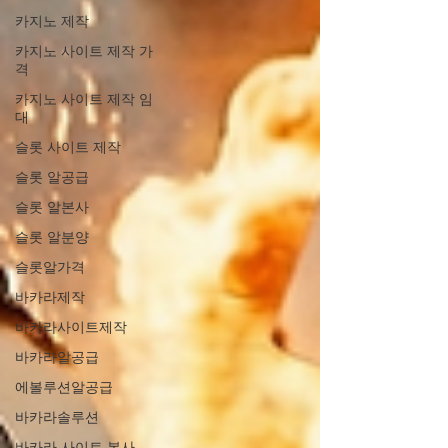
카지노 제작
카지노 사이트 제작 가
격
카지노 사이트 제작 임
대
슬롯 사이트 제작
슬롯 알공급
슬롯 알본사
슬롯 알분양
슬롯알가격
바카라제작
바카라사이트제작
바카라알공급
에볼루션알공급
바카라솔루션
바카라 사이트 본사