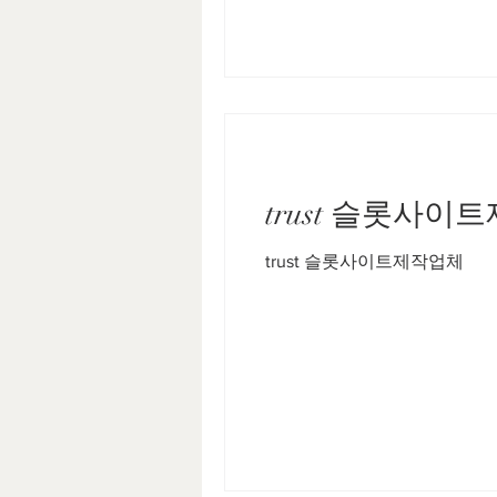
trust 슬롯사이
trust 슬롯사이트제작업체