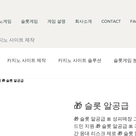
노게임
슬롯게임
게임 설명
회사소개
CONTACT
FA
 카지노 사이트 제작
카지노 사이트 제작
카지노 사이트 솔루션
슬롯게임 
제작 가격
카지노 사이트 제작 임대
슬롯 사이트 제작
🎁 슬롯 알공급
슬롯알가격
바카라제작
바카라사이트제작
바카라
🎁 슬롯 알공급 🎀 성피매장 그리고 온라인카지노 멀티 어
드민 지원 🎁 슬롯 알공급 🎀 개발자와 언제나 토론 ~ 24시
션
바카라 사이트 본사
바카라 사이트 솔루션
바카라 
간 응대 리스크 제로 🎁 슬롯