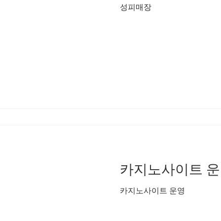
성피매장
카지노사이트 
카지노사이트 운영