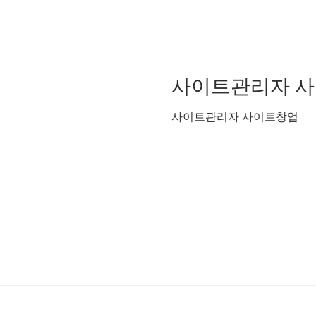
사이트관리자 
사이트관리자 사이트창업