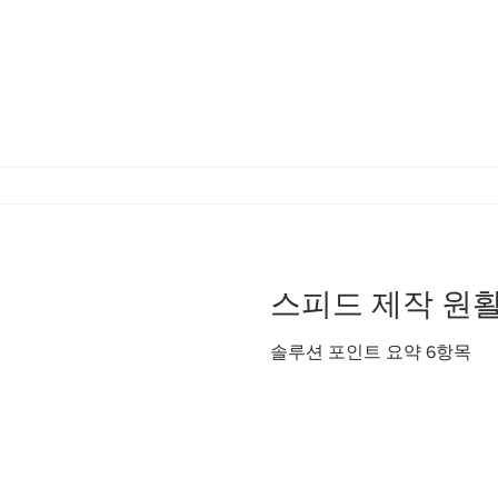
작
바카라 솔루션 분양
마이크로 알공급
마이크로 알
로 카지노 본사
마이크로 API
스피드 제작 원
솔루션 포인트 요약 6항목