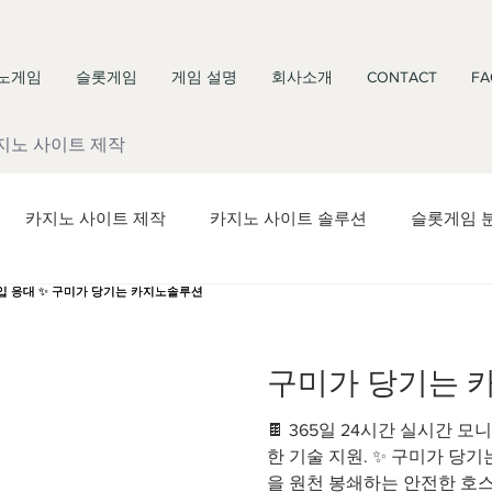
노게임
슬롯게임
게임 설명
회사소개
CONTACT
FA
 카지노 사이트 제작
카지노 사이트 제작
카지노 사이트 솔루션
슬롯게임 
제작 가격
카지노 사이트 제작 임대
슬롯 사이트 제작
구미가 당기는 
슬롯알가격
바카라제작
바카라사이트제작
바카라
🍫 365일 24시간 실시간 
한 기술 지원. ✨ 구미가 당기는 카지
션
바카라 사이트 본사
바카라 사이트 솔루션
바카라 
을 원천 봉쇄하는 안전한 호스