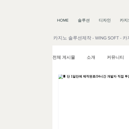
HOME
솔루션
디자인
카지
카지노 솔루션제작 - WING SOFT -
전체 게시물
소개
커뮤니티
카지노 제작
카지노 사이트 
슬롯 알본사
슬롯 알분양
에볼루션알공급
바카라솔루