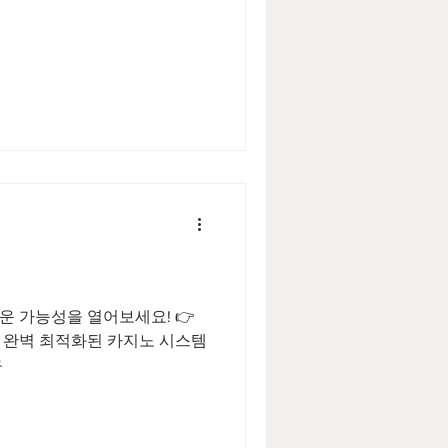
본사
마이크로 알판매
 가능성을 열어보세요! 👉
유