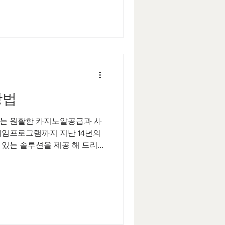
방법
는 원활한 카지노알공급과 사
 해 드리