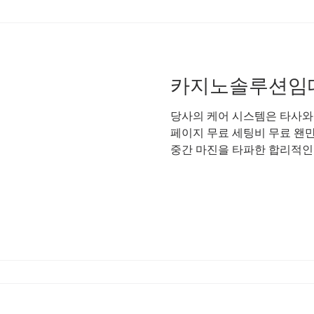
카지노솔루션임
당사의 케어 시스템은 타사와는
페이지 무료 세팅비 무료 왠만한 커스터 마이징 전부 무료
중간 마진을 타파한 합리적인 가격 개발자들이 
24시간 응대