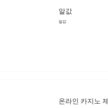
알값
알값
온라인 카지노 