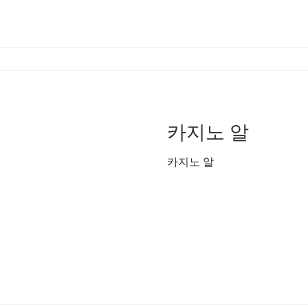
카지노 알
카지노 알